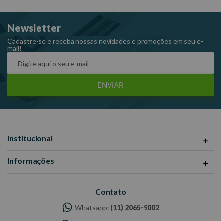
Projeto com haste flexível: 1 kg de capacidade
Newsletter
Peso:181g
Ref:
212418
Cadastre-se e receba nossas novidades e promoções em seu e-
mail!
Garantia: 1 ano
Fabricante: KING TONY
-Imagens meramente ilustrativas.
ENVIAR
-Todas as informações divulgadas são de responsabilidade do
Fabricante/fornecedor
Institucional
Informações
Contato
Whatsapp:
(11) 2065-9002