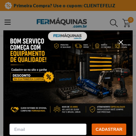
Primeira Compra? Use o cupom: CLIENTEFELIZ
0
Buscar
ferramentas manuais
ferramentas magnéticas
pegador magnético
Clique e veja!
Chave Flexível c/ Ponta Magnética 18"
- 212418 KING TONY
:
212418
CADASTRAR
KING TONY