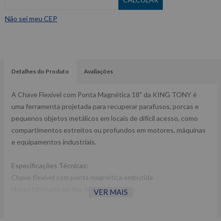
Não sei meu CEP
Detalhes do Produto
Avaliações
A Chave Flexível com Ponta Magnética 18" da KING TONY é
uma ferramenta projetada para recuperar parafusos, porcas e
pequenos objetos metálicos em locais de difícil acesso, como
compartimentos estreitos ou profundos em motores, máquinas
e equipamentos industriais.
Especificações Técnicas:
Chave flexível com ponta magnética embutida
Haste fabricada em liga de aço e alumínio
VER MAIS
Acabamento cromado e polido
Mecanismo com ponta magnética embutida