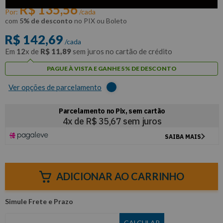
R$
135
,
56
Por:
/cada
com
5% de desconto
no PIX ou Boleto
R$
142
,
69
/cada
Em
12
x de
R$
11
,
89
sem juros no cartão de crédito
PAGUE À VISTA E GANHE 5% DE DESCONTO
Ver opções de parcelamento
ADICIONAR AO CARRINHO