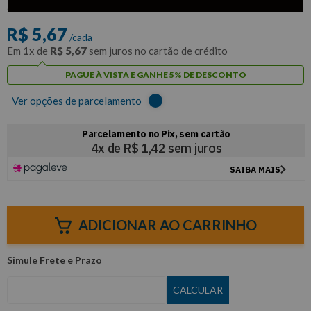
com
5% de desconto
no PIX ou Boleto
R$
5
,
67
/cada
Em
1
x de
R$
5
,
67
sem juros no cartão de crédito
PAGUE À VISTA E GANHE 5% DE DESCONTO
Ver opções de parcelamento
ADICIONAR AO CARRINHO