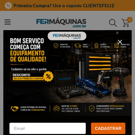
Primeira Compra? Use o cupom: CLIENTEFELIZ
0
Buscar
ferramentas manuais
chave de fenda e phillips
fenda
Clique e veja!
Chave de Fenda 3/16" x 5" - WESTERN
:
W369
WESTERN
CADASTRAR
R$
5
,
39
Por:
/cada