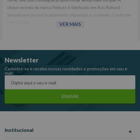
chave estrela da marca Robust é fabricado em Aço Robust-
Vanadium e possui acabamento niquelado e cromado. Conforme
DIN 3118A.
VER MAIS
Fornecedor: Robust.
Largura: 263,0 mm.
Peso: 0,300 kg.
Newsletter
Referência: 13BA-22X24
Cadastre-se e receba nossas novidades e promoções em seu e-
mail!
ENVIAR
Institucional