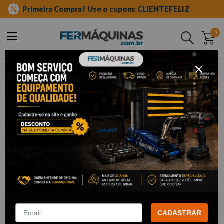
Primeira Compra? Use o cupom: CLIENTEFELIZ
0
Buscar
ferramentas manuais
chave especial
estrela aberta
CADASTRAR