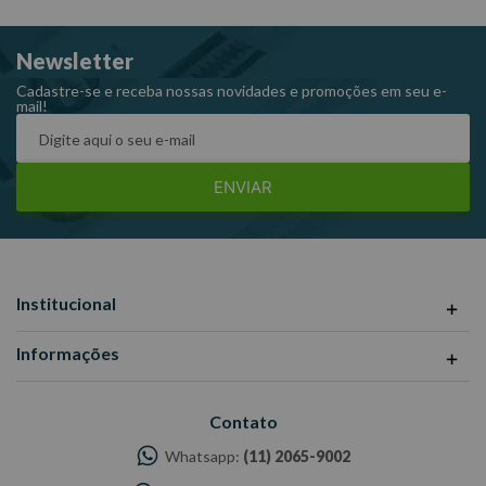
Fornecedor: Gedore.
Newsletter
Ângulo de inclinação: 15°.
Comprimento: 250,0 mm.
Cadastre-se e receba nossas novidades e promoções em seu e-
mail!
Peso: 0,030 kg.
Referência: 400 – 22 x 24 mm.
ENVIAR
Institucional
Informações
Contato
Whatsapp:
(11) 2065-9002