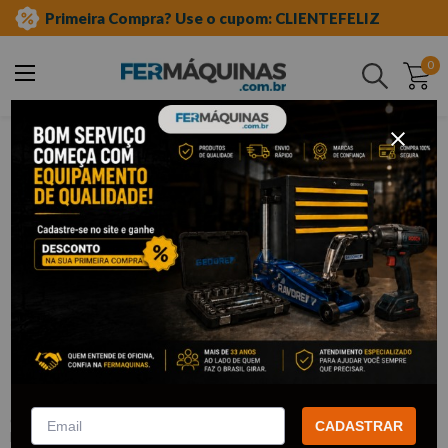
Primeira Compra? Use o cupom: CLIENTEFELIZ
0
Buscar
ferramentas manuais
chave especial
estrela aberta
Clique e veja!
Chave Estrela Aberta 22 x 24 mm -
GEDORE
:
40022X24
CADASTRAR
GEDORE