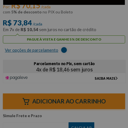
R$
70
,
15
Por:
/cada
com
5% de desconto
no PIX ou Boleto
R$
73
,
84
/cada
Em
7
x de
R$
10
,
54
sem juros no cartão de crédito
PAGUE À VISTA E GANHE 5% DE DESCONTO
Ver opções de parcelamento
ADICIONAR AO CARRINHO