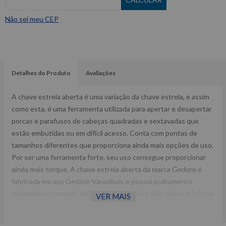
Não sei meu CEP
Detalhes do Produto
Avaliações
A chave estrela aberta é uma variação da chave estrela, e assim
como esta, é uma ferramenta utilizada para apertar e desapertar
porcas e parafusos de cabeças quadradas e sextavadas que
estão embutidas ou em difícil acesso. Conta com pontas de
tamanhos diferentes que proporciona ainda mais opções de uso.
Por ser uma ferramenta forte, seu uso consegue proporcionar
ainda mais torque. A chave estrela aberta da marca Gedore é
fabricada em aço Gedore-Vanadium, e possui acabamento
niquelado e cromado. Além disso, ela possui dois lados Unit Drive
VER MAIS
(ou sextavado aberto) com medidas diferentes, tendo o ângulo
de inclinação de 15º ou 30º referente ao corpo.