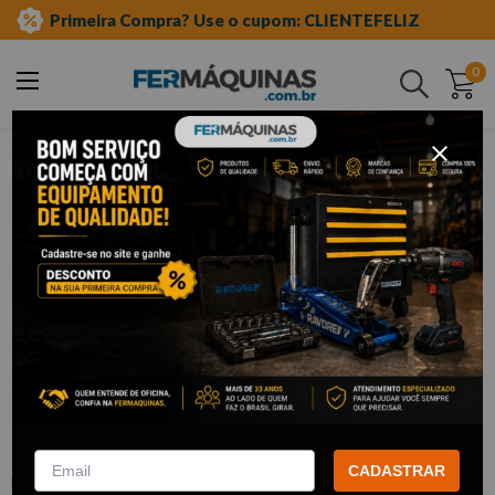
Primeira Compra? Use o cupom: CLIENTEFELIZ
0
Buscar
ferramentas manuais
chave especial
estrela aberta
Clique e veja!
Chave Estrela Aberta 10 x 11 mm -
Robust
:
13BA10X11
CADASTRAR
ROBUST