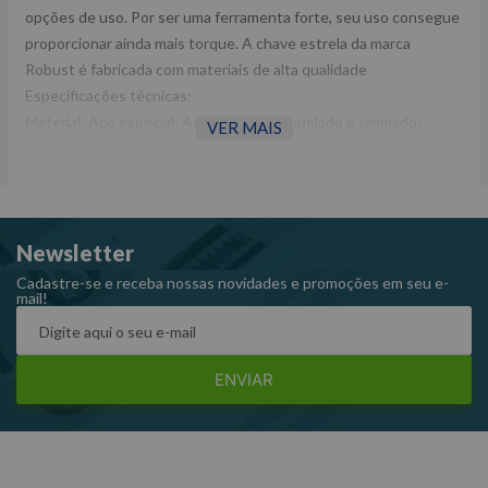
opções de uso. Por ser uma ferramenta forte, seu uso consegue
proporcionar ainda mais torque. A chave estrela da marca
Robust é fabricada com materiais de alta qualidade
Especificações técnicas:
Material: Aço especial; Acabamento: niquelado e cromado;
VER MAIS
Tamanho: 10 x 11 mm.
Dimensões CxLxA (mm):140x10x20 Peso: 0,150 Kg Ref:
13BA10X11
Garantia: 12 meses Fabricante: ROBUST -Imagens meramente
Newsletter
ilustrativas -Todas as informações divulgadas são de
responsabilidade do Fabricante/Fornecedor.
Cadastre-se e receba nossas novidades e promoções em seu e-
mail!
ENVIAR