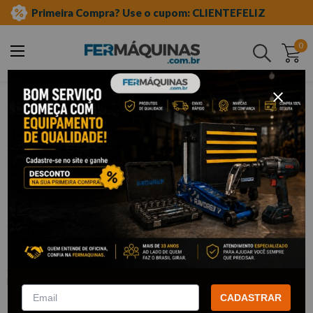
Primeira Compra? Use o cupom: CLIENTEFELIZ
0
Buscar
ferramentas manuais
chave estrela
Clique e veja!
Chave Estrela 24 x 27 mm (75° Slim) -
853541M KING TONY
:
19702427
KING TONY
R$
77
,
18
CADASTRAR
Por:
/cada