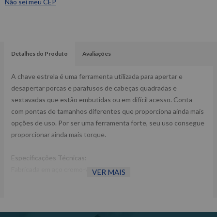
Não sei meu CEP
Detalhes do Produto
Avaliações
A chave estrela é uma ferramenta utilizada para apertar e
desapertar porcas e parafusos de cabeças quadradas e
sextavadas que estão embutidas ou em difícil acesso. Conta
com pontas de tamanhos diferentes que proporciona ainda mais
opções de uso. Por ser uma ferramenta forte, seu uso consegue
proporcionar ainda mais torque.
Especificações Técnicas:
Fabricada em aço cromo-vanádio
VER MAIS
Acabamento cromado e polido
Perfil slim para trabalhos em locais de difícil acesso
Bocas estriadas com inclinação 75º em relação ao corpo
Bocas estriadas com bitolas diferentes