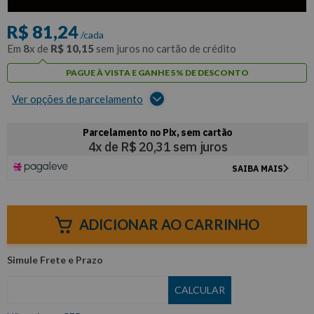
com
5% de desconto
no PIX ou Boleto
R$
81
,
24
/cada
Em
8
x de
R$
10
,
15
sem juros no cartão de crédito
PAGUE À VISTA E GANHE 5% DE DESCONTO
Ver opções de parcelamento
ADICIONAR AO CARRINHO