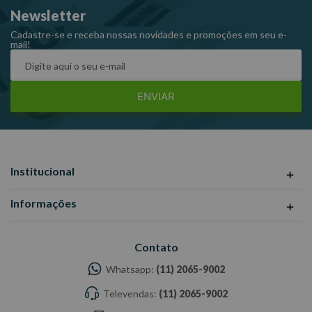
Newsletter
King Tony Fix-Drive perfil estriado com cantos arredondados
que proporciona maior área de contato com o parafuso
Cadastre-se e receba nossas novidades e promoções em seu e-
mail!
Produzida de acordo com a norma DIN 838
Peso: 436g
ENVIAR
Ref: 853541M
Garantia: 1 ano
Fabricante: KING TONY
-Imagens meramente ilustrativas
-Todas as informações divulgadas são de responsabilidade do
Institucional
Fabricante/Fornecedor.
Informações
Contato
Whatsapp:
(11) 2065-9002
Televendas:
(11) 2065-9002