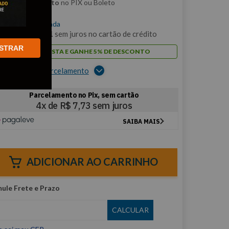
m
5% de desconto
no PIX ou Boleto
$
30
,
93
/cada
m
3
x de
R$
10
,
31
sem juros no cartão de crédito
STRAR
PAGUE À VISTA E GANHE 5% DE DESCONTO
er opções de parcelamento
ADICIONAR AO CARRINHO