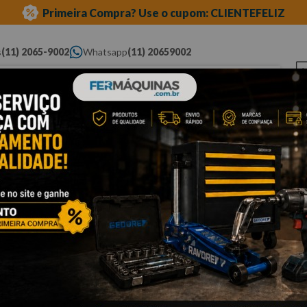
Primeira Compra? Use o cupom: CLIENTEFELIZ
s
(11) 2065-9002
Whatsapp
(11) 20659002
ue você procura...
Elétricas
Ferramentas
Ferramentas
Eq
Pneumáticas
Automotivas Especiais
Au
a
Cli
C
R
Po