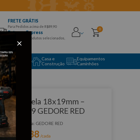
FRETE GRÁTIS
Para Pedidos acima de R$89,90
0
Entrega Express
para CEPS e produtos selecionados,
Aproveite!
uipamento
Casa e
Equipamentos
to Center
Construção
Caminhões
que e veja!
have Estrela 18x19mm –
01181819 GEDORE RED
:
3365187
GEDORE RED
R$
29
,
38
r:
/cada