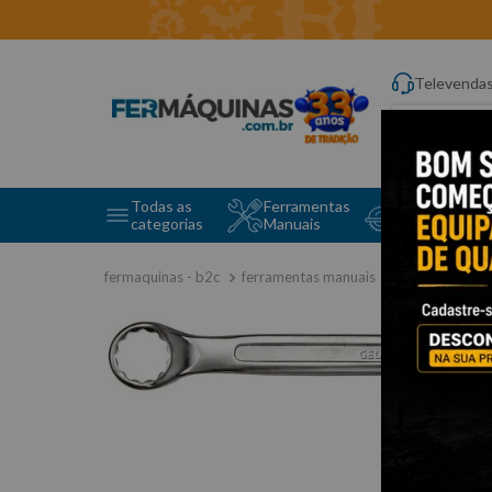
Televenda
Digite aqui o q
Todas as
Ferramentas
Ferramentas 
categorias
Manuais
e Máquinas
ferramentas manuais
chave estrel