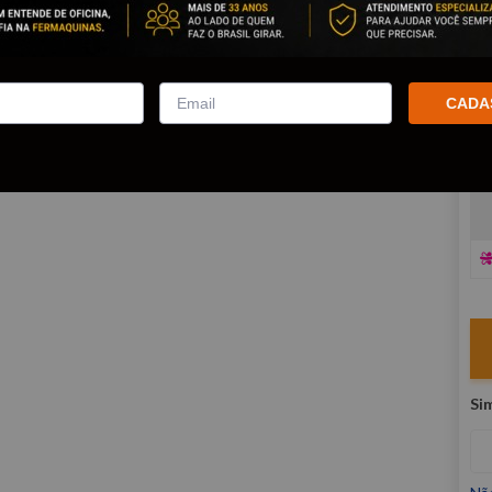
co
R
E
CADA
V