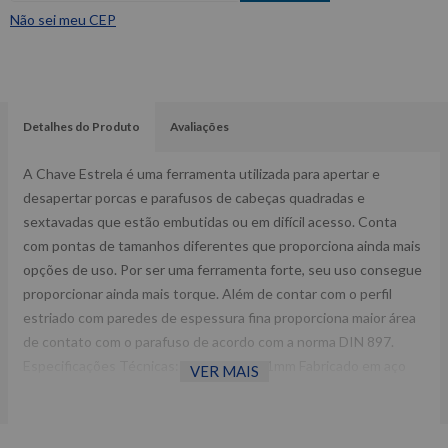
Não sei meu CEP
Detalhes do Produto
Avaliações
A Chave Estrela é uma ferramenta utilizada para apertar e
desapertar porcas e parafusos de cabeças quadradas e
sextavadas que estão embutidas ou em difícil acesso. Conta
com pontas de tamanhos diferentes que proporciona ainda mais
opções de uso. Por ser uma ferramenta forte, seu uso consegue
proporcionar ainda mais torque. Além de contar com o perfil
estriado com paredes de espessura fina proporciona maior área
de contato com o parafuso de acordo com a norma DIN 897.
Especificações Técnicas: Medida: 10x11mm Fabricado em aço
VER MAIS
cromo vanádio Gedore red Acabamento niquelado e cromado
Ref: 3365182 Peso: 0,32 Kg Garantia: 1 ano Fabricante:
GEDORE RED -Imagens meramente ilustrativas -Todas as