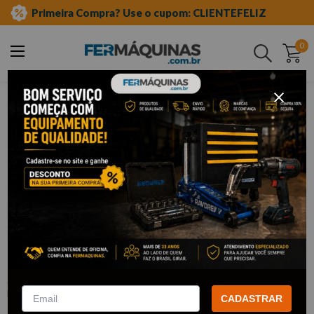
Primeira Compra? Use o cupom: CLIENTEFELIZ
0
Buscar
ferramentas manuais
chave estrela
Clique e veja!
Chave Estrela 10x11mm – 3365182
GEDORE RED
:
3365182
GEDORE RED
CADASTRAR