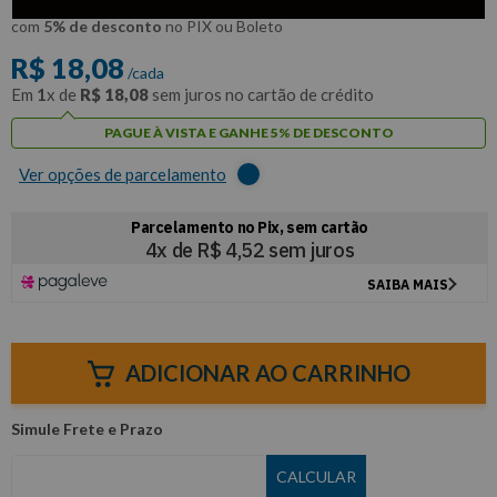
R$
17
,
18
Por:
/cada
com
5% de desconto
no PIX ou Boleto
R$
18
,
08
/cada
Em
1
x de
R$
18
,
08
sem juros no cartão de crédito
PAGUE À VISTA E GANHE 5% DE DESCONTO
Ver opções de parcelamento
ADICIONAR AO CARRINHO