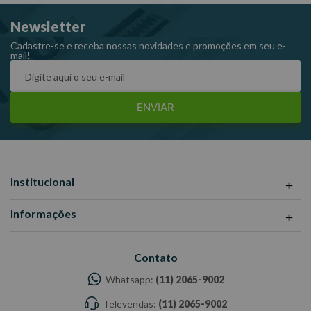
informações divulgadas são de responsabilidade do
Newsletter
Fabricante/Fornecedor.
Cadastre-se e receba nossas novidades e promoções em seu e-
mail!
ENVIAR
Institucional
Informações
Contato
Whatsapp:
(11) 2065-9002
Televendas:
(11) 2065-9002