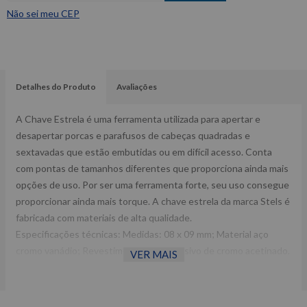
Não sei meu CEP
Detalhes do Produto
Avaliações
A Chave Estrela é uma ferramenta utilizada para apertar e
desapertar porcas e parafusos de cabeças quadradas e
sextavadas que estão embutidas ou em difícil acesso. Conta
com pontas de tamanhos diferentes que proporciona ainda mais
opções de uso. Por ser uma ferramenta forte, seu uso consegue
proporcionar ainda mais torque. A chave estrela da marca Stels é
fabricada com materiais de alta qualidade.
Especificações técnicas: Medidas: 08 x 09 mm; Material aço
cromo vanádio; Revestimento anticorrosivo de cromo acetinado.
VER MAIS
Dimensões CxLxA (mm): 10x10x170 Peso: 0,05Kg Ref: 1450255
Garantia: 3 meses Fabricante: STELS -Imagens meramente
ilustrativas -Todas as informações divulgadas são de