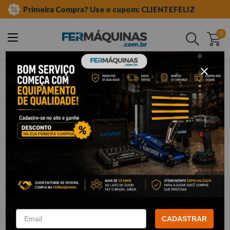
Primeira Compra? Use o cupom: CLIENTEFELIZ
0
Buscar
ferramentas manuais
chave estrela
Clique e veja!
Chave Estrela 08 X 09mm – 1450255
STELS
:
1450255
STELS
CADASTRAR