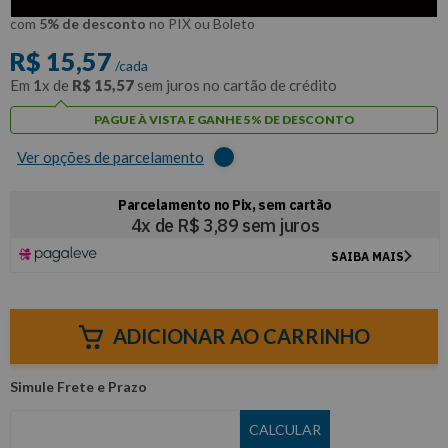
R$
14
,
79
Por:
/cada
com
5% de desconto
no PIX ou Boleto
R$
15
,
57
/cada
Em
1
x de
R$
15
,
57
sem juros no cartão de crédito
PAGUE À VISTA E GANHE 5% DE DESCONTO
Ver opções de parcelamento
ADICIONAR AO CARRINHO