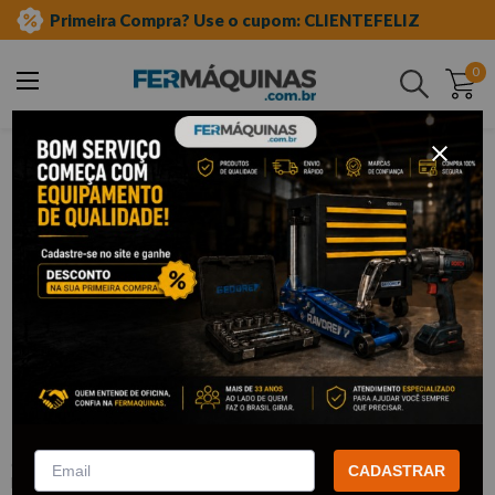
Primeira Compra? Use o cupom: CLIENTEFELIZ
0
Buscar
ferramentas pneumáticas
chave de impacto
encaixe três quartos
Clique e veja!
Chave de Impacto Profissional 3/4"-
33611-056 KING TONY
:
33611-056
CADASTRAR
KING TONY