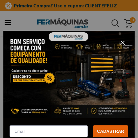
Primeira Compra? Use o cupom: CLIENTEFELIZ
0
Buscar
ferramentas pneumáticas
chave de impacto
encaixe 1 polegada
Clique e veja!
Chave de Impacto Pneumática 1” -
PRO-190 PDR
:
PRO-190
PDR
CADASTRAR