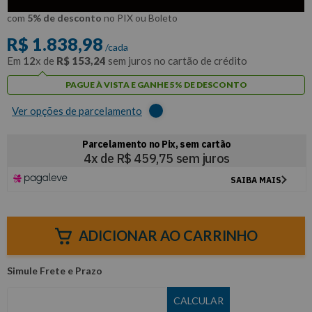
R$
1
.
747
,
03
Por:
/cada
com
5% de desconto
no PIX ou Boleto
R$
1
.
838
,
98
/cada
Em
12
x de
R$
153
,
24
sem juros no cartão de crédito
PAGUE À VISTA E GANHE 5% DE DESCONTO
Ver opções de parcelamento
ADICIONAR AO CARRINHO