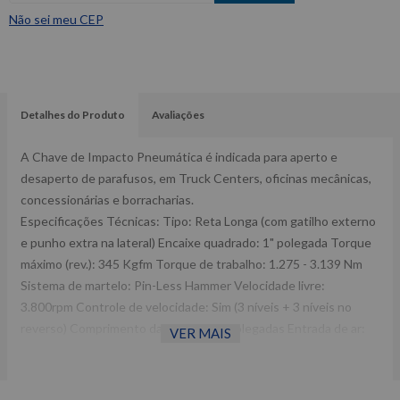
Não sei meu CEP
Detalhes do Produto
Avaliações
A Chave de Impacto Pneumática é indicada para aperto e
desaperto de parafusos, em Truck Centers, oficinas mecânicas,
concessionárias e borracharias.
Especificações Técnicas: Tipo: Reta Longa (com gatilho externo
e punho extra na lateral) Encaixe quadrado: 1" polegada Torque
máximo (rev.): 345 Kgfm Torque de trabalho: 1.275 - 3.139 Nm
Sistema de martelo: Pin-Less Hammer Velocidade livre:
3.800rpm Controle de velocidade: Sim (3 níveis + 3 níveis no
reverso) Comprimento da bigorna: 8" polegadas Entrada de ar:
VER MAIS
1/2" Mangueira de ar indicada: 1/2" Pressão de trabalho: 90 psi
Consumo de ar médio: 20 pcm.
Inclui: 4 soquetes de impacto (27, 30, 32 e 33mm), 1 punho