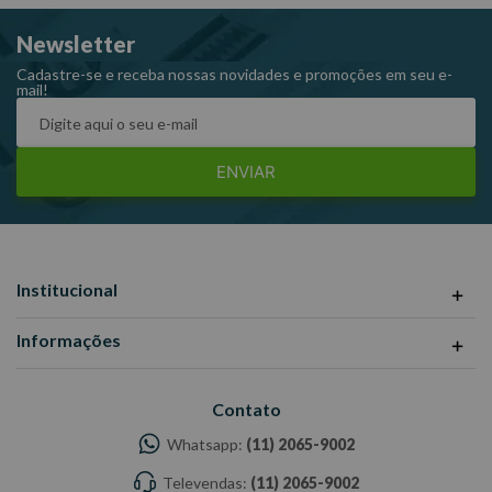
lateral, 4 parafusos, 4 arruelas de pressão, 1 conector de ar 1/2",
Newsletter
1 chave allen e 1 amostra de óleo.
Peso: 17Kg Ref: PRO-190
Cadastre-se e receba nossas novidades e promoções em seu e-
mail!
Garantia: 3 meses Fabricante: PDR -Imagens meramente
ilustrativas -Todas as informações divulgadas são de
responsabilidade do Fabricante/ Fornecedor.
ENVIAR
Institucional
Informações
Contato
Whatsapp:
(11) 2065-9002
Televendas:
(11) 2065-9002