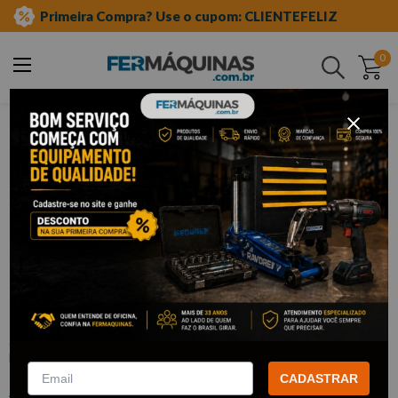
Primeira Compra? Use o cupom: CLIENTEFELIZ
0
Buscar
auto elétrica
retirar bomba elétrica
Clique e veja!
Chave de Garras p/ Porca da Bomba de
Combustível – R108003 RAVEN
:
R108003
RAVEN
CADASTRAR