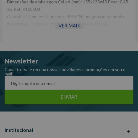
Dimensões da embalagem CxLxA (mm): 155x120x45 Peso: 0,45
Kg Ref: R108003
Garantia: 12 meses Fabricante: RAVEN -Imagens meramente
ilustrativas -Todas as informações divulgadas são de
VER MAIS
responsabilidade do Fabricante/Fornecedor.
Newsletter
Cadastre-se e receba nossas novidades e promoções em seu e-
mail!
ENVIAR
Institucional