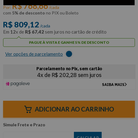
R$
768
,
66
Por:
/cada
com
5% de desconto
no PIX ou Boleto
R$
809
,
12
/cada
Em
12
x de
R$
67
,
42
sem juros no cartão de crédito
PAGUE À VISTA E GANHE 5% DE DESCONTO
Ver opções de parcelamento
ADICIONAR AO CARRINHO