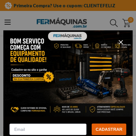
Primeira Compra? Use o cupom: CLIENTEFELIZ
0
Buscar
equipamento caminhões
ferramentas especiais
Clique e veja!
Chave de Garras Diâmetro de 120 mm
e Encaixe de 1 pol - RAVEN
:
R104122
CADASTRAR
RAVEN