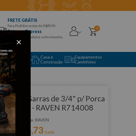
FRETE GRÁTIS
Para Pedidos acima de R$89,90
0
Entrega Express
para CEPS e produtos selecionados,
Aproveite!
uipamento
Casa e
Equipamentos
to Center
Construção
Caminhões
que e veja!
have de Garras de 3/4" p/ Porca
anhurada - RAVEN R714008
:
R714008
RAVEN
R$
534
,
73
r:
/cada