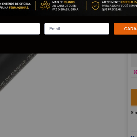
co
R
E
CADA
V