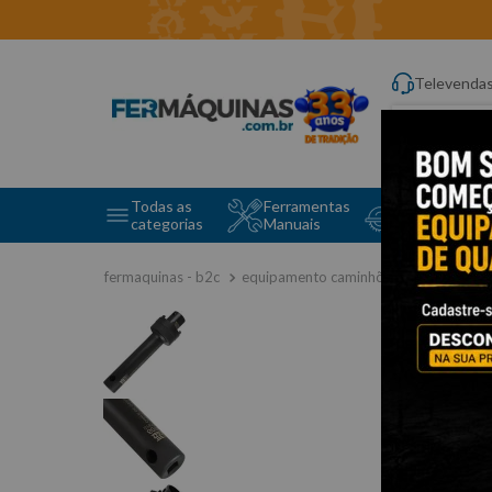
Televenda
Digite aqui o q
Todas as
Ferramentas
Ferramentas 
categorias
Manuais
e Máquinas
equipamento caminhões
mercedes 