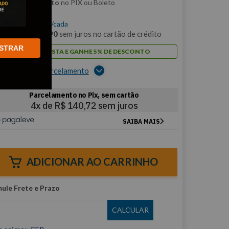
m
5% de desconto
no PIX ou Boleto
$
562
,
87
/cada
m
12
x de
R$
46
,
90
sem juros no cartão de crédito
STRAR
PAGUE À VISTA E GANHE 5% DE DESCONTO
er opções de parcelamento
ADICIONAR AO CARRINHO