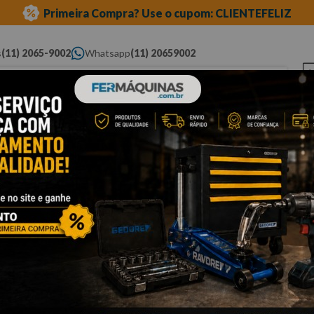
Primeira Compra? Use o cupom: CLIENTEFELIZ
s
(11) 2065-9002
Whatsapp
(11) 20659002
ue você procura...
Elétricas
Ferramentas
Ferramentas
Eq
Pneumáticas
Automotivas Especiais
Au
benz eixo traseiro
Cli
C
R
Po