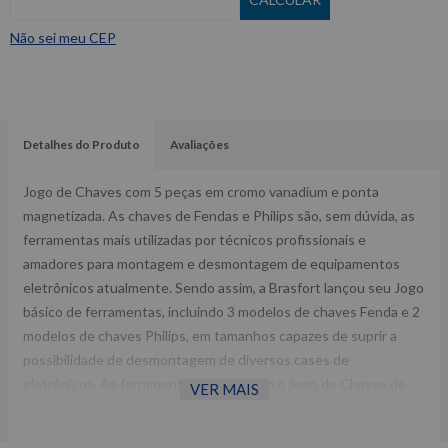
Não sei meu CEP
Detalhes do Produto
Avaliações
Jogo de Chaves com 5 peças em cromo vanadium e ponta
magnetizada. As chaves de Fendas e Philips são, sem dúvida, as
ferramentas mais utilizadas por técnicos profissionais e
amadores para montagem e desmontagem de equipamentos
eletrônicos atualmente. Sendo assim, a Brasfort lançou seu Jogo
básico de ferramentas, incluindo 3 modelos de chaves Fenda e 2
modelos de chaves Philips, em tamanhos capazes de suprir a
possibilidade de desmontagem de diversos cases de
eletrônicos. As ferramentas que formam o Jogo de Chaves de
VER MAIS
Fenda e Philips da Brasfort são desenvolvidas em cromo
vanadium, metal extremamente resistente ao torque e a força