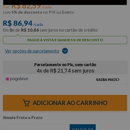
R$
82
,
59
Por:
/cada
com
5% de desconto
no PIX ou Boleto
R$
86
,
94
/cada
Em
8
x de
R$
10
,
86
sem juros no cartão de crédito
PAGUE À VISTA E GANHE 5% DE DESCONTO
Ver opções de parcelamento
ADICIONAR AO CARRINHO