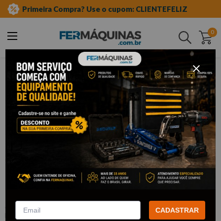
Primeira Compra? Use o cupom: CLIENTEFELIZ
0
Buscar
ferramentas manuais
chave de fenda e phillips
jogo
Clique e veja!
Chave de fenda e phillips jogo 6 peças -
BRASFORT 7029
:
F7029
CADASTRAR
BRASFORT