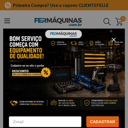
Primeira Compra? Use o cupom: CLIENTEFELIZ
0
Buscar
ferramentas manuais
chave de fenda e phillips
fenda
Clique e veja!
Chave de Fenda Cotoco 5/16" x 1.1/2"
- BELZER
:
215103B
BELZER
CADASTRAR