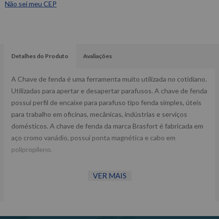
Não sei meu CEP
Detalhes do Produto
Avaliações
A Chave de fenda é uma ferramenta muito utilizada no cotidiano.
Utilizadas para apertar e desapertar parafusos. A chave de fenda
possui perfil de encaixe para parafuso tipo fenda simples, úteis
para trabalho em oficinas, mecânicas, indústrias e serviços
domésticos. A chave de fenda da marca Brasfort é fabricada em
aço cromo vanádio, possui ponta magnética e cabo em
polipropileno.
VER MAIS
Especificações Técnicas:
Tamanho: 3/8” x 12”