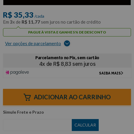
com
5% de desconto
no PIX ou Boleto
R$
35
,
33
/cada
Em
3
x de
R$
11
,
77
sem juros no cartão de crédito
PAGUE À VISTA E GANHE 5% DE DESCONTO
Ver opções de parcelamento
ADICIONAR AO CARRINHO