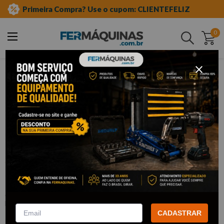
Primeira Compra? Use o cupom: CLIENTEFELIZ
0
Buscar
ferramentas manuais
chave de fenda e phillips
fenda
Clique e veja!
Chave de Fenda 3/8" x 12" - Brasfort
:
F8827
BRASFORT
CADASTRAR
R$
33
,
56
Por:
/cada