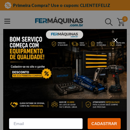
Primeira Compra? Use o cupom: CLIENTEFELIZ
0
Buscar
ferramentas manuais
chave de fenda e phillips
fenda
Clique e veja!
Chave de Fenda 3/16" x 4" - CORNETA
:
3109006
CORNETA
CADASTRAR
R$
6
,
17
Por:
/cada