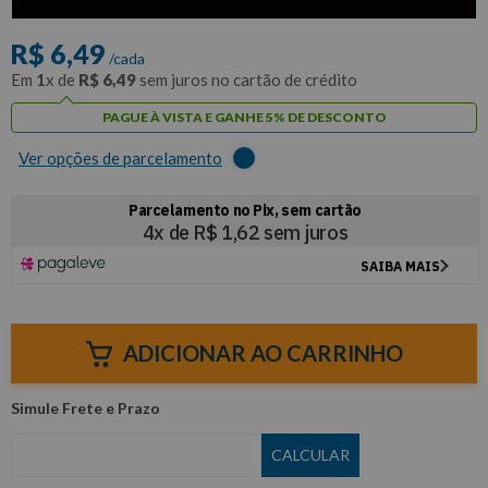
com
5% de desconto
no PIX ou Boleto
R$
6
,
49
/cada
Em
1
x de
R$
6
,
49
sem juros no cartão de crédito
PAGUE À VISTA E GANHE 5% DE DESCONTO
Ver opções de parcelamento
ADICIONAR AO CARRINHO