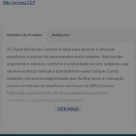
Não sei meu CEP
Detalhes do Produto
Avaliações
A Chave de Fenda Corneta é ideal para apertar e afrouxar
parafusos e porcas de uma maneira muito simples. Seu design
ergonômico oferece conforto e praticidade no uso, exigindo usar
um leve esforço manual e transmitindo maior torque. Conta
também com ponta magnetizada que facilita tanto a colocação
quanto a retirada de parafusos em locais de difícil acesso.
Fabricada com materiais de alta qualidade proporciona
resistência e durabilidade da ferramenta.
VER MAIS
-Conforto e firmeza no uso;
-Ponta fosforizada e magnetizada;
-Material: Cromo Vanádio e PVC;