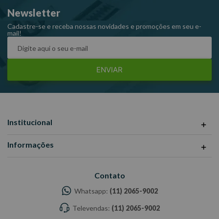
-Medida: 3/16 x 4”;
Newsletter
-Ref.: 3109006.
Cadastre-se e receba nossas novidades e promoções em seu e-
mail!
ENVIAR
Institucional
Informações
Contato
Whatsapp:
(11) 2065-9002
Televendas:
(11) 2065-9002