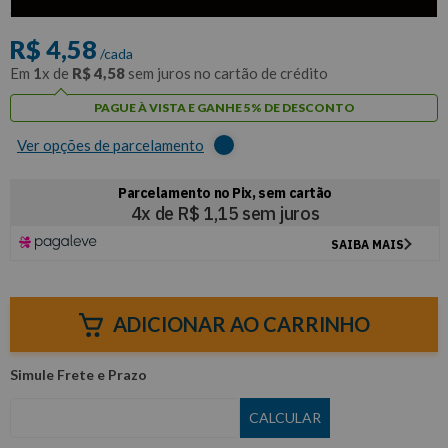
com
5% de desconto
no PIX ou Boleto
R$
4
,
58
/cada
Em
1
x de
R$
4
,
58
sem juros no cartão de crédito
PAGUE À VISTA E GANHE 5% DE DESCONTO
Ver opções de parcelamento
ADICIONAR AO CARRINHO