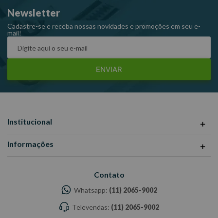
Tipo de chave: Fenda
Newsletter
Fornecedor: Eda
Referência: 9TL
Cadastre-se e receba nossas novidades e promoções em seu e-
mail!
ENVIAR
Institucional
Informações
Contato
Whatsapp:
(11) 2065-9002
Televendas:
(11) 2065-9002