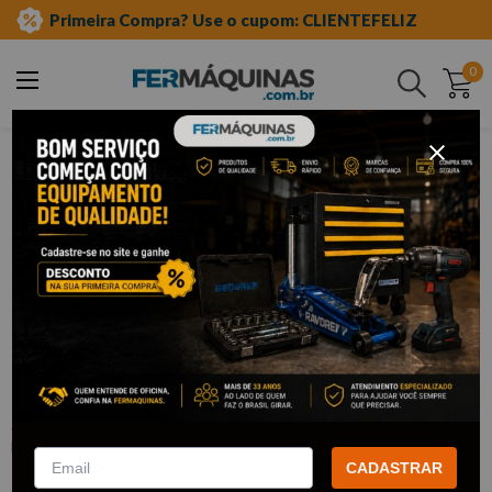
Primeira Compra? Use o cupom: CLIENTEFELIZ
0
Buscar
ferramentas manuais
chave de fenda e phillips
fenda
Clique e veja!
Chave de Fenda 1/8" x 6" - EDA
:
9TL
EDA
CADASTRAR
R$
4
,
35
Por:
/cada