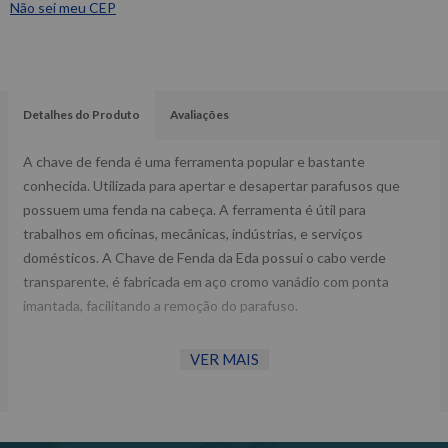
Não sei meu CEP
Detalhes do Produto
Avaliações
A chave de fenda é uma ferramenta popular e bastante
conhecida. Utilizada para apertar e desapertar parafusos que
possuem uma fenda na cabeça. A ferramenta é útil para
trabalhos em oficinas, mecânicas, indústrias, e serviços
domésticos. A Chave de Fenda da Eda possui o cabo verde
transparente, é fabricada em aço cromo vanádio com ponta
imantada, facilitando a remoção do parafuso.
VER MAIS
Especificações Técnicas:
1/8? x 6?