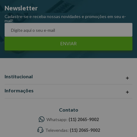
ilustrativas -Todas as informações divulgadas são de
Newsletter
responsabilidade do Fabricante/Fornecedor.
Cadastre-se e receba nossas novidades e promoções em seu e-
mail!
ENVIAR
Institucional
Informações
Contato
Whatsapp:
(11) 2065-9002
Televendas:
(11) 2065-9002