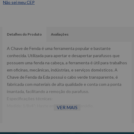
Não sei meu CEP
Detalhes do Produto
Avaliações
A Chave de Fenda é uma ferramenta popular e bastante
conhecida. Utilizada para apertar e desapertar parafusos que
possuem uma fenda na cabeça, a ferramenta é útil para trabalhos
em oficinas, mecânicas, indústrias, e serviços domésticos. A
Chave de Fenda da Eda possui o cabo verde transparente, é
fabricada com materiais de alta qualidade e conta com a ponta
imantada, facilitando a remoção do parafuso.
Especificações técnicas:
Medida: 1/8x4”; Haste em Aço Cromo Vanádio.
VER MAIS
Dimensões com embalagem CxLxA (mm):170x15x45 Peso: 0,030
Kg Ref: 9TJ
Garantia: 3 meses Fabricante: EDA -Imagens meramente