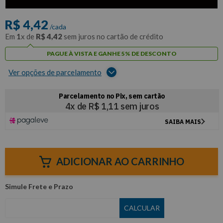
com
5% de desconto
no PIX ou Boleto
R$
4
,
42
/cada
Em
1
x de
R$
4
,
42
sem juros no cartão de crédito
PAGUE À VISTA E GANHE 5% DE DESCONTO
Ver opções de parcelamento
ADICIONAR AO CARRINHO