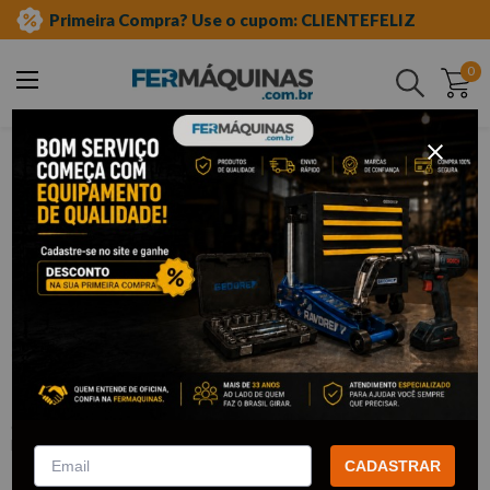
Primeira Compra? Use o cupom: CLIENTEFELIZ
0
Buscar
ferramentas manuais
chave de fenda e phillips
fenda
Clique e veja!
Chave de Fenda 1/8" x 4" - EDA
:
9TJ
EDA
CADASTRAR
R$
4
,
20
Por:
/cada