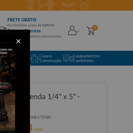
FRETE GRÁTIS
Para Pedidos acima de R$89,90
0
Entrega Express
para CEPS e produtos selecionados,
Aproveite!
uipamento
Casa e
Equipamentos
to Center
Construção
Caminhões
que e veja!
have de Fenda 1/4" x 5" -
ESTERN
:
W3612
WESTERN
R$
7
,
04
r:
/cada