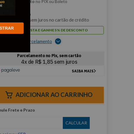
m
5% de desconto
no PIX ou Boleto
$
7
,
41
/cada
m
1
x de
R$
7
,
41
sem juros no cartão de crédito
STRAR
PAGUE À VISTA E GANHE 5% DE DESCONTO
er opções de parcelamento
ADICIONAR AO CARRINHO