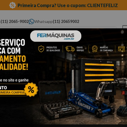
Primeira Compra? Use o cupom: CLIENTEFELIZ
s
(11) 2065-9002
Whatsapp
(11) 20659002
ue você procura...
Elétricas
Ferramentas
Ferramentas
Eq
Pneumáticas
Automotivas Especiais
Au
a e phillips
fenda
Cli
C
W
Po