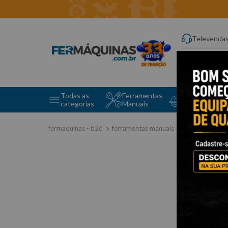
Televenda
Digite aqui o q
Todas as
Ferramentas
Ferramentas 
categorias
Manuais
e Máquinas
ferramentas manuais
chave de fend