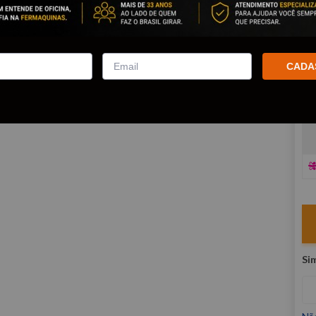
co
R
E
CADA
V