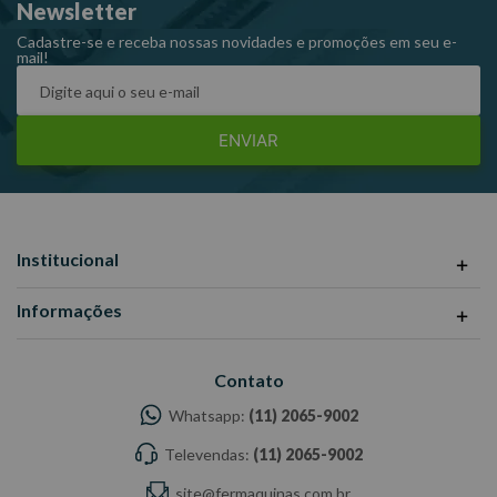
Newsletter
Dimensões da embalagem CxLxA (mm): 210x20x20 Peso: 0,050
Kg Ref: 1501/4X4
Cadastre-se e receba nossas novidades e promoções em seu e-
mail!
Garantia: 1 ano Fabricante: GEDORE -Imagens meramente
ilustrativas -Todas as informações divulgadas são de
responsabilidade do Fabricante/Fornecedor.
ENVIAR
Institucional
Informações
Contato
Whatsapp:
(11) 2065-9002
Televendas:
(11) 2065-9002
site@fermaquinas.com.br