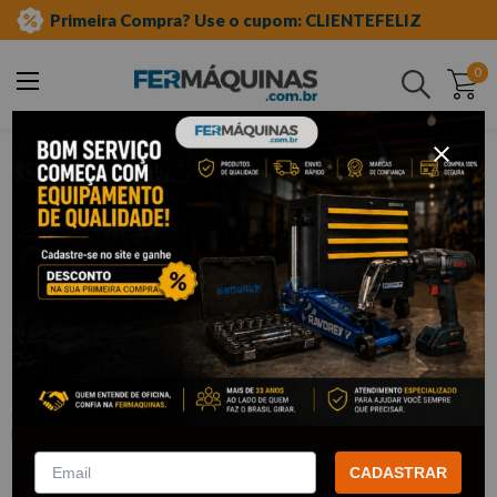
Primeira Compra? Use o cupom: CLIENTEFELIZ
0
Buscar
ferramentas manuais
chave de fenda e phillips
fenda
Clique e veja!
Chave de Fenda 1/4" x 4" - GEDORE
:
1501/4X4
GEDORE
R$
9
,
47
Por:
/cada
CADASTRAR
com
5% de desconto
no PIX ou Boleto