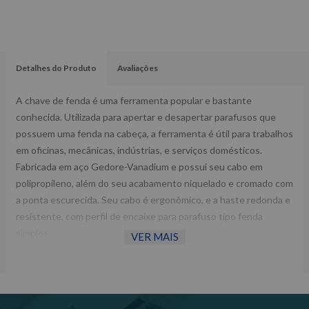
Detalhes do Produto
Avaliações
A chave de fenda é uma ferramenta popular e bastante
conhecida. Utilizada para apertar e desapertar parafusos que
possuem uma fenda na cabeça, a ferramenta é útil para trabalhos
em oficinas, mecânicas, indústrias, e serviços domésticos.
Fabricada em aço Gedore-Vanadium e possui seu cabo em
polipropileno, além do seu acabamento niquelado e cromado com
a ponta escurecida. Seu cabo é ergonômico, e a haste redonda e
resistente, com perfil de encaixe para parafuso tipo fenda
simples.
VER MAIS
Especificações técnicas:
Medida: ¼” x 4”; Largura da ponta: 6,5 mm; Espessura da ponta:
1,2 mm; Comprimento da haste: 100,0 mm; Comprimento total:
210,0 mm; Diâmetro da haste: 6,0 mm.