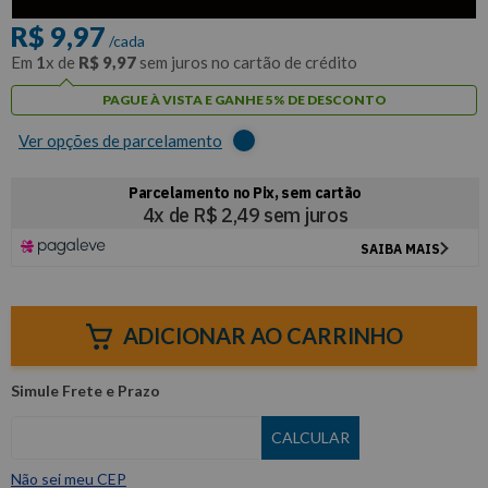
R$
9
,
97
/cada
Em
1
x de
R$
9
,
97
sem juros no cartão de crédito
PAGUE À VISTA E GANHE 5% DE DESCONTO
Ver opções de parcelamento
ADICIONAR AO CARRINHO
Não sei meu CEP