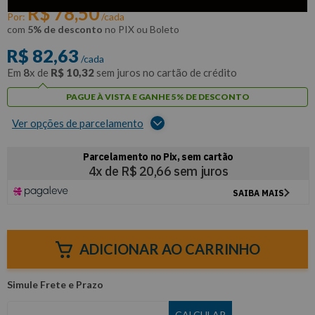
R$
78
,
50
Por:
/cada
com
5% de desconto
no PIX ou Boleto
R$
82
,
63
/cada
Em
8
x de
R$
10
,
32
sem juros no cartão de crédito
PAGUE À VISTA E GANHE 5% DE DESCONTO
Ver opções de parcelamento
ADICIONAR AO CARRINHO