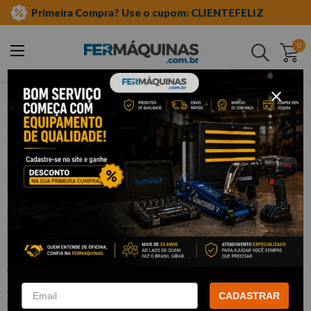
Primeira Compra? Use o cupom: CLIENTEFELIZ
0
Buscar
ferramentas automotivas especiais
linha volkswagen
suspensão
Clique e veja!
Chave de 17 mm p/ Porca Superior do
Amortecedor - RAVEN
:
R114001
CADASTRAR
RAVEN