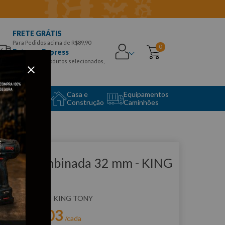
FRETE GRÁTIS
Para Pedidos acima de R$89,90
0
Entrega Express
para CEPS e produtos selecionados,
Aproveite!
uipamento
Casa e
Equipamentos
to Center
Construção
Caminhões
que e veja!
have Combinada 32 mm - KING
ONY
:
106032
KING TONY
R$
93
,
03
r:
/cada