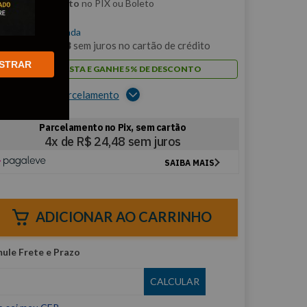
m
5% de desconto
no PIX ou Boleto
$
97
,
93
/cada
m
9
x de
R$
10
,
88
sem juros no cartão de crédito
STRAR
PAGUE À VISTA E GANHE 5% DE DESCONTO
er opções de parcelamento
ADICIONAR AO CARRINHO