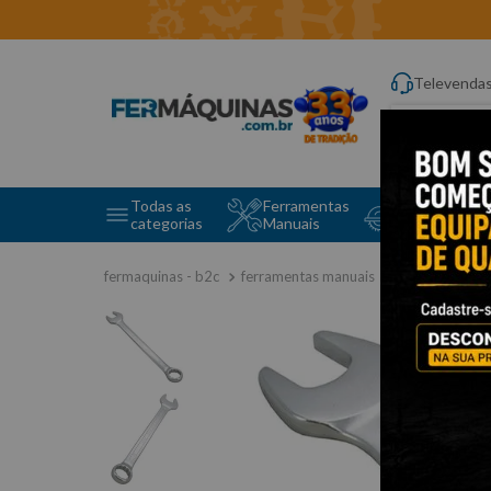
Televenda
Digite aqui o q
Todas as
Ferramentas
Ferramentas 
categorias
Manuais
e Máquinas
ferramentas manuais
chave combi