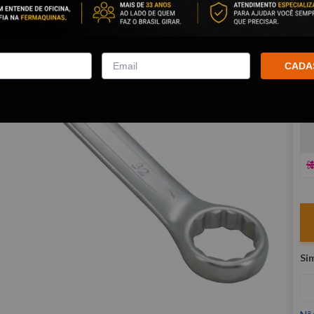
co
R
E
CADA
V