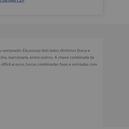
o sei meu CEP
extavado. Ela possui dois lados distintos (boca e
icina, marcenaria, entre outros. A chave combinada da
 difícil acesso, bocas combinadas fixas e estriadas com
.