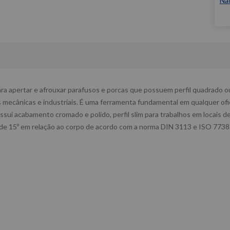
Nã
apertar e afrouxar parafusos e porcas que possuem perfil quadrado ou s
nas mecânicas e industriais. É uma ferramenta fundamental em qualquer of
ui acabamento cromado e polido, perfil slim para trabalhos em locais de
o de 15º em relação ao corpo de acordo com a norma DIN 3113 e ISO 7738