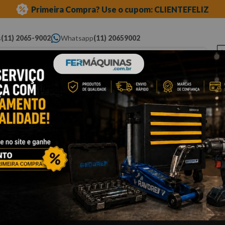
Primeira Compra? Use o cupom: CLIENTEFELIZ
s
(11) 2065-9002
Whatsapp
(11) 20659002
ue você procura...
Elétricas
Ferramentas
Ferramentas
Eq
Pneumáticas
Automotivas Especiais
Au
nada
Cli
C
T
Po