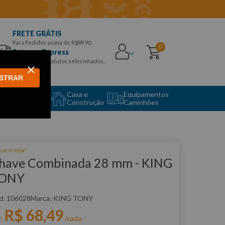
FRETE GRÁTIS
Para Pedidos acima de R$89,90
0
Entrega Express
para CEPS e produtos selecionados,
Aproveite!
STRAR
uipamento
Casa e
Equipamentos
to Center
Construção
Caminhões
que e veja!
have Combinada 28 mm - KING
ONY
:
106028
KING TONY
R$
68
,
49
r:
/cada