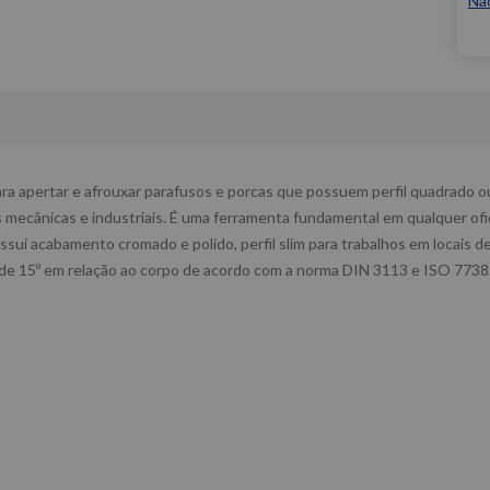
Nã
apertar e afrouxar parafusos e porcas que possuem perfil quadrado ou s
nas mecânicas e industriais. É uma ferramenta fundamental em qualquer of
ui acabamento cromado e polido, perfil slim para trabalhos em locais de
o de 15º em relação ao corpo de acordo com a norma DIN 3113 e ISO 7738