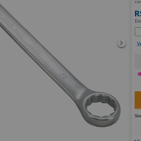
co
R
E
V