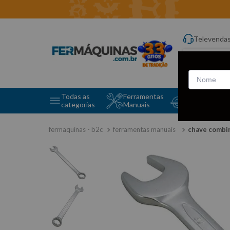
Televenda
Digite aqui o q
Todas as
Ferramentas
Ferramentas 
categorias
Manuais
e Máquinas
ferramentas manuais
chave combi