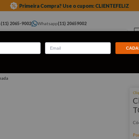
Primeira Compra? Use o cupom: CLIENTEFELIZ
s
(11) 2065-9002
Whatsapp
(11) 20659002
ue você procura...
CADA
Elétricas
Ferramentas
Ferramentas
Eq
Pneumáticas
Automotivas Especiais
Au
nada
Cli
C
T
Po