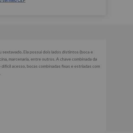
o sei meu CEP
extavado. Ela possui dois lados distintos (boca e
icina, marcenaria, entre outros. A chave combinada da
 difícil acesso, bocas combinadas fixas e estriadas com
.