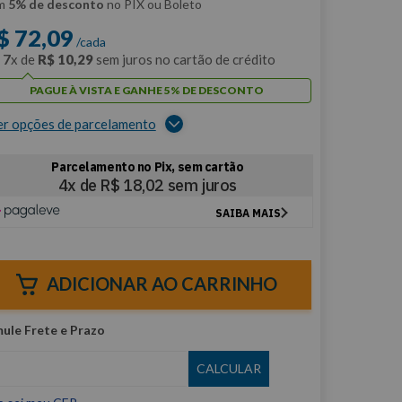
m
5% de desconto
no PIX ou Boleto
$
72
,
09
/cada
m
7
x de
R$
10
,
29
sem juros no cartão de crédito
PAGUE À VISTA E GANHE 5% DE DESCONTO
er opções de parcelamento
ADICIONAR AO CARRINHO