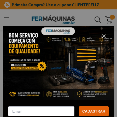
Primeira Compra? Use o cupom: CLIENTEFELIZ
0
Buscar
ferramentas manuais
chave combinada
Clique e veja!
Chave Combinada Plana 1" - KING
TONY
:
506032
KING TONY
CADASTRAR