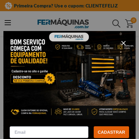
Primeira Compra? Use o cupom: CLIENTEFELIZ
0
Buscar
ferramentas manuais
chave combinada com catraca
Clique e veja!
Chave Combinada Speedy c/ Catraca
10 mm - BELZER
:
85510BT
BELZER
CADASTRAR