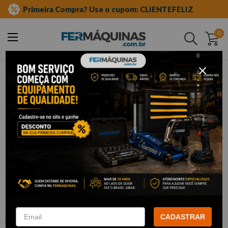
Primeira Compra? Use o cupom: CLIENTEFELIZ
0
Buscar
ferramentas manuais
chave combinada com catraca
Clique e veja!
Chave Combinada c/ Catraca 10mm -
MTX
:
148039
CADASTRAR
MTX