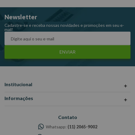
Kg Ref: 148039
Garantia: 3 meses Fabricante: MTX -Imagens meramente
Newsletter
ilustrativas -Todas as informações divulgadas são de
responsabilidade do Fabricante/Fornecedor.
Cadastre-se e receba nossas novidades e promoções em seu e-
mail!
ENVIAR
Institucional
Informações
Contato
Whatsapp:
(11) 2065-9002