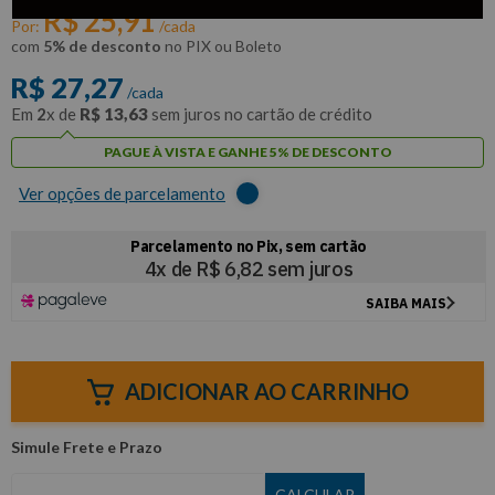
R$
25
,
91
Por:
/cada
com
5% de desconto
no PIX ou Boleto
R$
27
,
27
/cada
Em
2
x de
R$
13
,
63
sem juros no cartão de crédito
PAGUE À VISTA E GANHE 5% DE DESCONTO
Ver opções de parcelamento
ADICIONAR AO CARRINHO