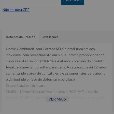
Não sei meu CEP
Detalhes do Produto
Avaliações
Chave Combinada com Catraca MTX é produzida em aço
inoxidável com revestimento em níquel-cromo proporcionando
maior resistência, durabilidade e evitando corrosão do produto.
Ideal para apertar ou soltar parafusos. A catraca possui 12 lados
aumentando a área de contato entre as superfícies de trabalho
e diminuindo o risco de deformar o parafuso.
Especificações técnicas:
Medida: 10mm; Material: Aço inoxidável 40 CrV; Dureza do
roquete 58 HRC; Catraca possui 72 dentes; Ângulo de rotação
VER MAIS
da chave mínimo de 5 graus.
Dimensões da embalagem CxLxA (mm): 50x10x160 Peso: 0,050