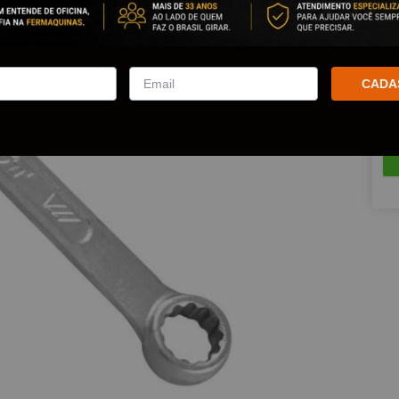
Est
Que
CADA