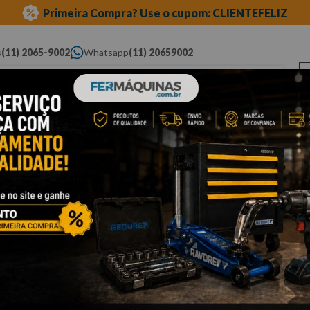
Primeira Compra? Use o cupom: CLIENTEFELIZ
s
(11) 2065-9002
Whatsapp
(11) 20659002
ue você procura...
Elétricas
Ferramentas
Ferramentas
Eq
Pneumáticas
Automotivas Especiais
Au
nada
Cli
C
R