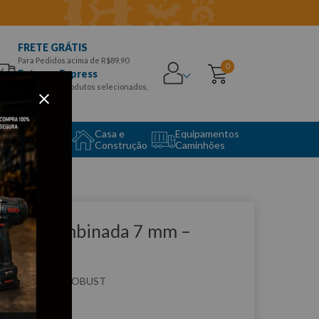
FRETE GRÁTIS
Para Pedidos acima de R$89,90
0
Entrega Express
para CEPS e produtos selecionados,
Aproveite!
uipamento
Casa e
Equipamentos
to Center
Construção
Caminhões
que e veja!
have Combinada 7 mm –
obust
:
14B7
ROBUST