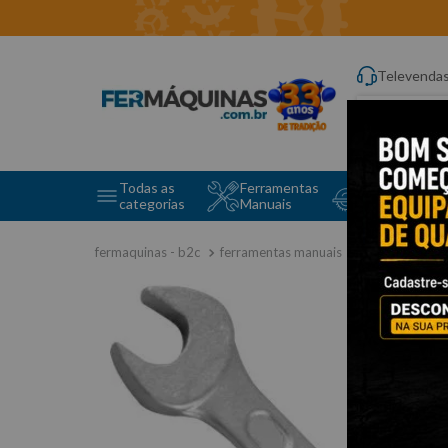
Televenda
Digite aqui o q
Todas as
Ferramentas
Ferramentas 
categorias
Manuais
e Máquinas
ferramentas manuais
chave combi