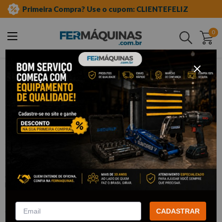
Primeira Compra? Use o cupom: CLIENTEFELIZ
0
Buscar
ferramentas manuais
chave combinada
Clique e veja!
Chave Combinada 32 mm - GEDORE
:
1B32
GEDORE
R$
83
,
05
Por:
/cada
com
5% de desconto
no PIX ou Boleto
CADASTRAR