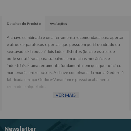
Detalhes do Produto
Avaliações
A chave combinada é uma ferramenta recomendada para apertar
e afrouxar parafusos e porcas que possuem perfil quadrado ou
sextavado. Ela possui dois lados distintos (boca e estrela), e
pode ser utilizada para trabalhos em oficinas mecânicas e
industriais. É uma ferramenta fundamental em qualquer oficina,
marcenaria, entre outros. A chave combinada da marca Gedore é
fabricada em aço Gedore-Vanadium e possui acabamento
cromado e niquelado..
VER MAIS
Fornecedor: Gedore.
Comprimento total: 413,0 mm.
Espessura da estrela: 20,5 mm.
Espessura da boca: 12,0 mm.
Newsletter
Diâmetro da estrela: 46,6 mm.