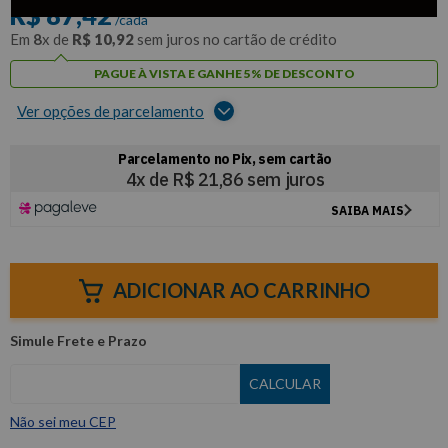
R$
87
,
42
/cada
Em
8
x de
R$
10
,
92
sem juros no cartão de crédito
PAGUE À VISTA E GANHE 5% DE DESCONTO
Ver opções de parcelamento
ADICIONAR AO CARRINHO
Não sei meu CEP