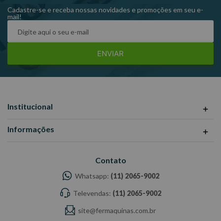
Largura da boca: 66,0 mm.
Cadastre-se e receba nossas novidades e promoções em seu e-
mail!
Peso: 0,734 kg.
Referência: 1 B – 32 mm.
ENVIAR
Institucional
Informações
Contato
Whatsapp:
(11) 2065-9002
Televendas:
(11) 2065-9002
site@fermaquinas.com.br