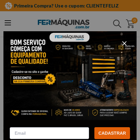
Primeira Compra? Use o cupom: CLIENTEFELIZ
0
Buscar
ferramentas manuais
chave combinada
Clique e veja!
Chave Combinada 11/16” - 3365147
GEDORE RED
:
3365147
GEDORE RED
CADASTRAR