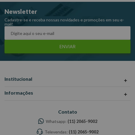
informações divulgadas são de responsabilidade do
Newsletter
Fabricante/Fornecedor.
Cadastre-se e receba nossas novidades e promoções em seu e-
mail!
ENVIAR
Institucional
Informações
Contato
Whatsapp:
(11) 2065-9002
Televendas:
(11) 2065-9002