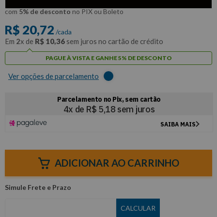
R$
19
,
68
Por:
/cada
com
5% de desconto
no PIX ou Boleto
R$
20
,
72
/cada
Em
2
x de
R$
10
,
36
sem juros no cartão de crédito
PAGUE À VISTA E GANHE 5% DE DESCONTO
Ver opções de parcelamento
ADICIONAR AO CARRINHO