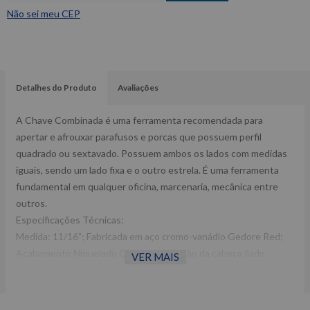
Não sei meu CEP
Detalhes do Produto
Avaliações
A Chave Combinada é uma ferramenta recomendada para
apertar e afrouxar parafusos e porcas que possuem perfil
quadrado ou sextavado. Possuem ambos os lados com medidas
iguais, sendo um lado fixa e o outro estrela. É uma ferramenta
fundamental em qualquer oficina, marcenaria, mecânica entre
outros.
Especificações Técnicas:
Medida: 11/16”; Fabricada em aço cromo-vanádio Gedore Red;
Acabamento Niquelado Cromado; Posição da cabeça (lado
VER MAIS
estrela) 15°.
Ref: 3365147 Peso: 0,16 Kg Garantia: 1 ano Fabricante:
GEDORE RED -Imagens meramente ilustrativas -Todas as