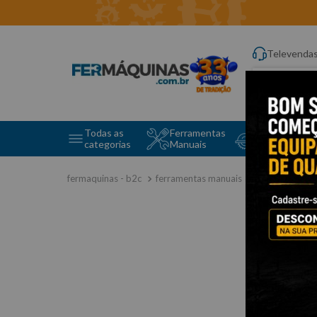
Televenda
Digite aqui o q
Todas as
Ferramentas
Ferramentas 
categorias
Manuais
e Máquinas
ferramentas manuais
chave combi