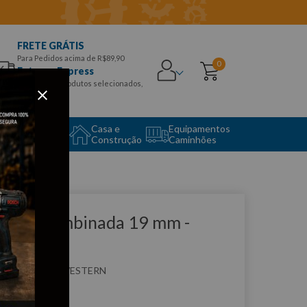
FRETE GRÁTIS
Para Pedidos acima de R$89,90
0
Entrega Express
para CEPS e produtos selecionados,
Aproveite!
uipamento
Casa e
Equipamentos
to Center
Construção
Caminhões
que e veja!
have Combinada 19 mm -
ESTERN
:
W19
WESTERN