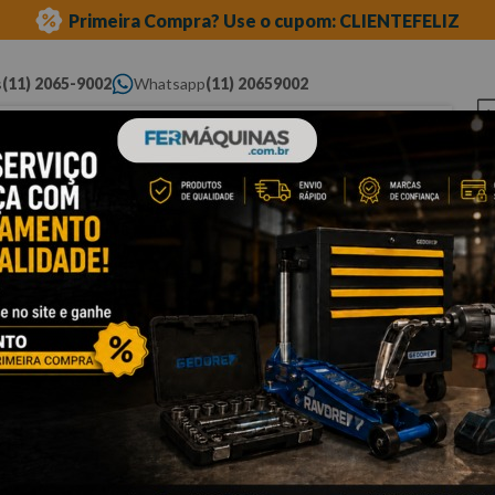
Primeira Compra? Use o cupom: CLIENTEFELIZ
s
(11) 2065-9002
Whatsapp
(11) 20659002
ue você procura...
Elétricas
Ferramentas
Ferramentas
Eq
Pneumáticas
Automotivas Especiais
Au
nada
Cli
C
W