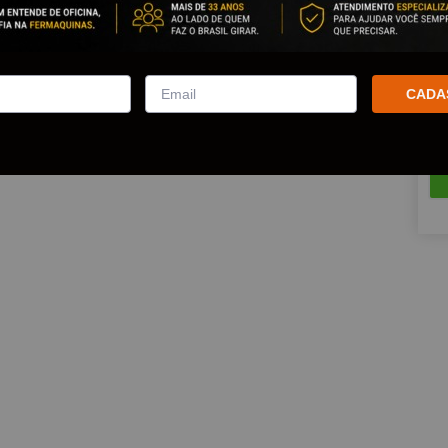
Est
Que
CADA