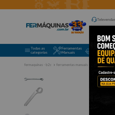
Televenda
Digite aqui o q
Todas as
Ferramentas
Ferramentas 
categorias
Manuais
e Máquinas
ferramentas manuais
chave combi