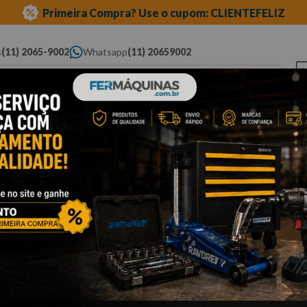
Primeira Compra? Use o cupom: CLIENTEFELIZ
s
(11) 2065-9002
Whatsapp
(11) 20659002
ue você procura...
Elétricas
Ferramentas
Ferramentas
Eq
Pneumáticas
Automotivas Especiais
Au
nada
Cli
C
G
Po