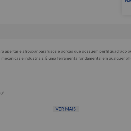
Nã
apertar e afrouxar parafusos e porcas que possuem perfil quadrado ou s
nas mecânicas e industriais. É uma ferramenta fundamental em qualquer ofi
10º
VER MAIS