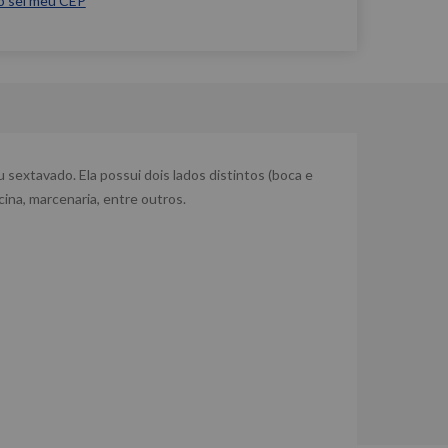
o sei meu CEP
extavado. Ela possui dois lados distintos (boca e
cina, marcenaria, entre outros.