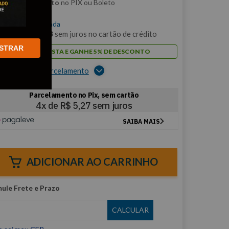
m
5% de desconto
no PIX ou Boleto
$
21
,
06
/cada
m
2
x de
R$
10
,
53
sem juros no cartão de crédito
STRAR
PAGUE À VISTA E GANHE 5% DE DESCONTO
er opções de parcelamento
ADICIONAR AO CARRINHO