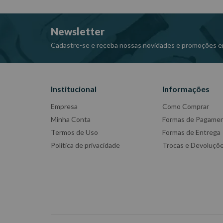
Garantia: 1 ano
Fabricante: GEDORE
Newsletter
-Imagens meramente ilustrativas
-Todas as informações divulgadas são de responsabili
Cadastre-se e receba nossas novidades e promoções e
Institucional
Informações
Empresa
Como Comprar
Minha Conta
Formas de Pagame
Termos de Uso
Formas de Entrega
Política de privacidade
Trocas e Devoluçõ