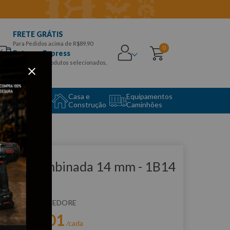
FRETE GRÁTIS
Para Pedidos acima de R$89,90
0
Entrega Express
para CEPS e produtos selecionados,
Aproveite!
uipamento
Casa e
Equipamentos
to Center
Construção
Caminhões
que e veja!
have Combinada 14 mm - 1B14
EDORE
:
1B14
GEDORE
R$
20
,
01
r:
/cada