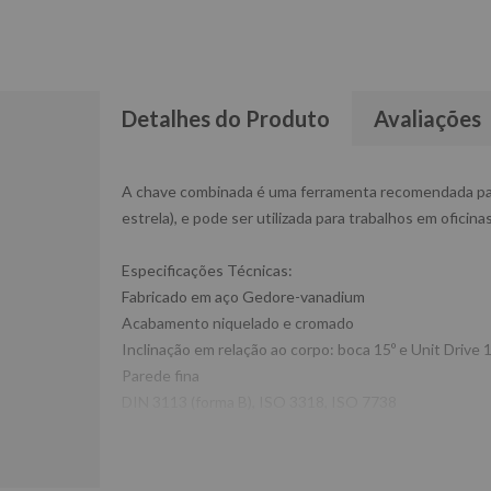
Detalhes do Produto
Avaliações
A chave combinada é uma ferramenta recomendada para 
estrela), e pode ser utilizada para trabalhos em ofici
Especificações Técnicas:
Fabricado em aço Gedore-vanadium
Acabamento niquelado e cromado
Inclinação em relação ao corpo: boca 15º e Unit Drive 
Parede fina
DIN 3113 (forma B), ISO 3318, ISO 7738
Peso:92g
Ref:1B14