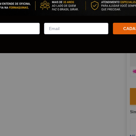
co
R
E
CADA
V