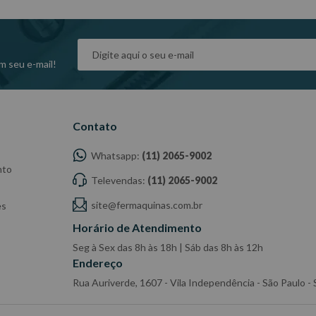
dade do Fabricante/Fornecedor.
m seu e-mail!
Contato
Whatsapp:
(11) 2065-9002
nto
Televendas:
(11) 2065-9002
site@fermaquinas.com.br
es
Horário de Atendimento
Seg à Sex das 8h às 18h | Sáb das 8h às 12h
Endereço
Rua Auriverde, 1607 - Vila Independência - São Paulo 