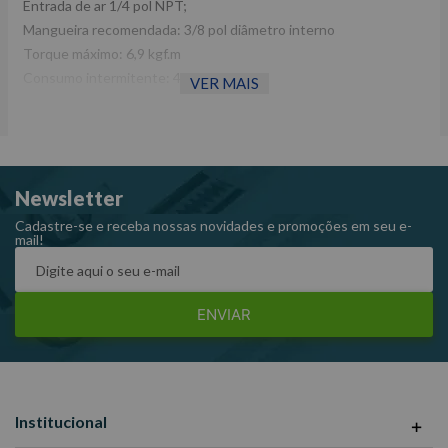
Entrada de ar 1/4 pol NPT;
Mangueira recomendada: 3/8 pol diâmetro interno
Torque máximo: 6,9 kgf.m
Consumo intermitente: 4 pcm
VER MAIS
Capacidade de parafuso: 13 mm
Waft 6185
Newsletter
Cadastre-se e receba nossas novidades e promoções em seu e-
mail!
ENVIAR
Institucional