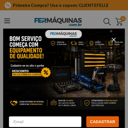
Primeira Compra? Use o cupom: CLIENTEFELIZ
0
Buscar
ferramentas pneumáticas
catraca
Clique e veja!
Chave Catraca Pneumática 6,9 Kilos
com Encaixe de 1/2" WAFT
:
F6185
WAFT
CADASTRAR