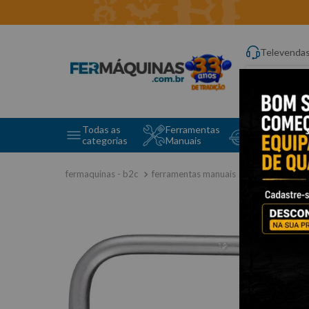
Televenda
Digite aqui o q
Todas as
Ferramentas
Ferramentas 
categorias
Manuais
e Máquinas
ferramentas manuais
chave biela