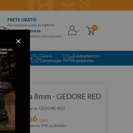
FRETE GRÁTIS
Para Pedidos acima de R$89,90
0
Entrega Express
para CEPS e produtos selecionados,
Aproveite!
uipamento
Casa e
Equipamentos
to Center
Construção
Caminhões
que e veja!
have Biela 8mm - GEDORE RED
:
R01800008
GEDORE RED
R$
19
,
66
r:
/cada
m
5% de desconto
no PIX ou Boleto