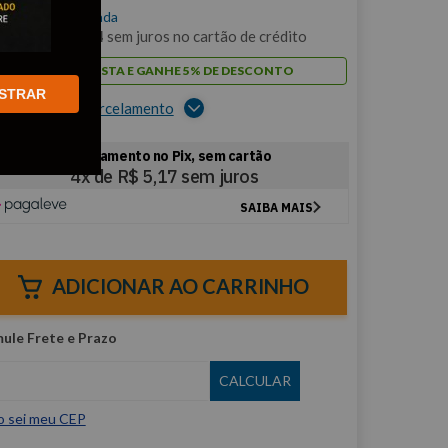
$
20
,
69
/cada
m
2
x de
R$
10
,
34
sem juros no cartão de crédito
PAGUE À VISTA E GANHE 5% DE DESCONTO
STRAR
er opções de parcelamento
ADICIONAR AO CARRINHO
o sei meu CEP