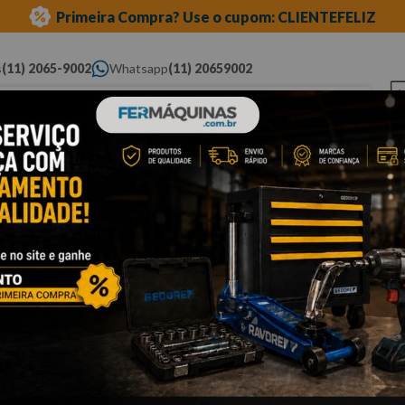
Primeira Compra? Use o cupom: CLIENTEFELIZ
s
(11) 2065-9002
Whatsapp
(11) 20659002
ue você procura...
Elétricas
Ferramentas
Ferramentas
Eq
Pneumáticas
Automotivas Especiais
Au
tipo (l)
Cli
C
Po
co