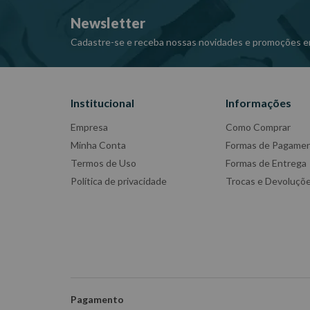
Fabricante: GEDORE RED
Newsletter
-Imagens meramente ilustrativas
-Todas as informações divulgadas são de responsabili
Cadastre-se e receba nossas novidades e promoções e
Institucional
Informações
Empresa
Como Comprar
Minha Conta
Formas de Pagame
Termos de Uso
Formas de Entrega
Política de privacidade
Trocas e Devoluçõ
Pagamento