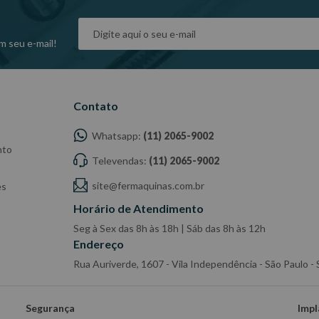
dade do Fabricante/ Fornecedor.
m seu e-mail!
Contato
Whatsapp:
(11) 2065-9002
nto
Televendas:
(11) 2065-9002
site@fermaquinas.com.br
es
Horário de Atendimento
Seg à Sex das 8h às 18h | Sáb das 8h às 12h
Endereço
Rua Auriverde, 1607 - Vila Independência - São Paulo 
Segurança
Impl