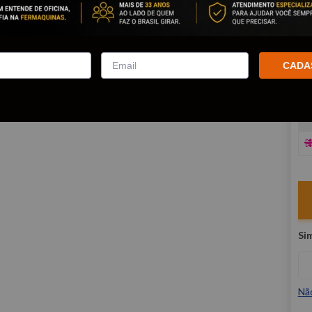
R
E
CADA
V
Nã