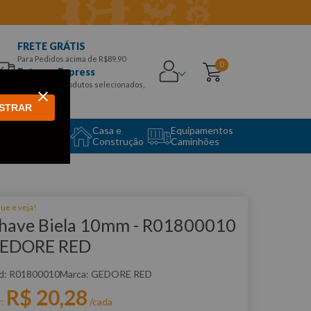
FRETE GRÁTIS
Para Pedidos acima de R$89,90
0
Entrega Express
para CEPS e produtos selecionados,
Aproveite!
STRAR
uipamento
Casa e
Equipamentos
to Center
Construção
Caminhões
que e veja!
have Biela 10mm - R01800010
EDORE RED
:
R01800010
GEDORE RED
R$
20
,
28
r:
/cada