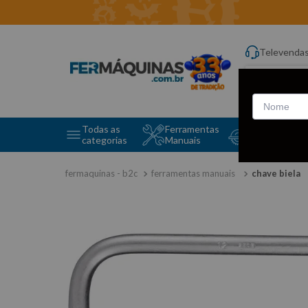
Televenda
Digite aqui o q
Todas as
Ferramentas
Ferramentas 
categorias
Manuais
e Máquinas
ferramentas manuais
chave biela