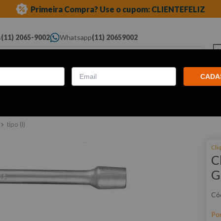
Primeira Compra? Use o cupom: CLIENTEFELIZ
s
(11) 2065-9002
Whatsapp
(11) 20659002
ue você procura...
CADA
Elétricas
Ferramentas
Ferramentas
Eq
Pneumáticas
Automotivas Especiais
Au
tipo (l)
Cli
C
G
Po