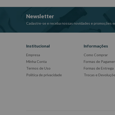
Garantia: 1 ano
Fabricante:GEDORE RED
Newsletter
-Imagens meramente ilustrativas
-Todas as informações divulgadas são de responsabili
Cadastre-se e receba nossas novidades e promoções e
Institucional
Informações
Empresa
Como Comprar
Minha Conta
Formas de Pagame
Termos de Uso
Formas de Entrega
Política de privacidade
Trocas e Devoluçõ