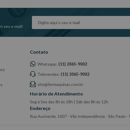
dade do Fabricante/ Fornecedor.
m seu e-mail!
Contato
Whatsapp:
(11) 2065-9002
nto
Televendas:
(11) 2065-9002
site@fermaquinas.com.br
es
Horário de Atendimento
Seg à Sex das 8h às 18h | Sáb das 8h às 12h
Endereço
Rua Auriverde, 1607 - Vila Independência - São Paulo 