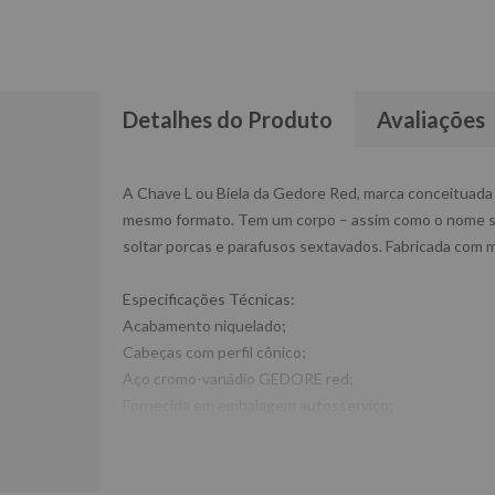
Detalhes do Produto
Avaliações
A Chave L ou Biela da Gedore Red, marca conceituada 
mesmo formato. Tem um corpo – assim como o nome su
soltar porcas e parafusos sextavados. Fabricada com ma
Especificações Técnicas:
Acabamento niquelado;
Cabeças com perfil cônico;
Aço cromo-vanádio GEDORE red;
Fornecida em embalagem autosserviço;
Peso: 200g
Ref: R01800010