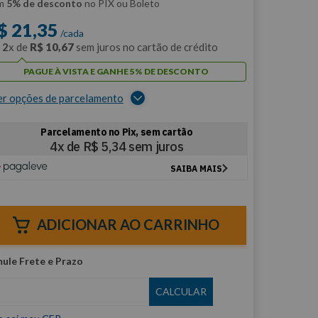
m
5% de desconto
no PIX ou Boleto
$
21
,
35
/cada
m
2
x de
R$
10
,
67
sem juros no cartão de crédito
PAGUE À VISTA E GANHE 5% DE DESCONTO
er opções de parcelamento
ADICIONAR AO CARRINHO