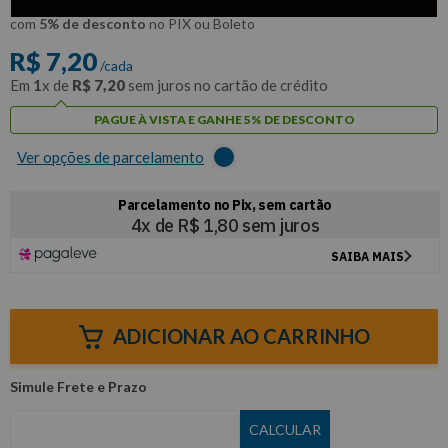
R$
6
,
84
Por:
/cada
com
5% de desconto
no PIX ou Boleto
R$
7
,
20
/cada
Em
1
x de
R$
7
,
20
sem juros no cartão de crédito
PAGUE À VISTA E GANHE 5% DE DESCONTO
Ver opções de parcelamento
ADICIONAR AO CARRINHO