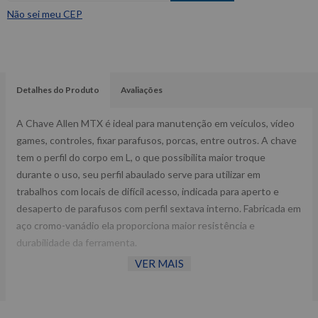
Não sei meu CEP
Detalhes do Produto
Avaliações
A Chave Allen MTX é ideal para manutenção em veículos, vídeo
games, controles, fixar parafusos, porcas, entre outros. A chave
tem o perfil do corpo em L, o que possibilita maior troque
durante o uso, seu perfil abaulado serve para utilizar em
trabalhos com locais de difícil acesso, indicada para aperto e
desaperto de parafusos com perfil sextava interno. Fabricada em
aço cromo-vanádio ela proporciona maior resistência e
durabilidade da ferramenta.
VER MAIS
-Tamanho: 9,0MM;
-Longa;
-Abaulada;