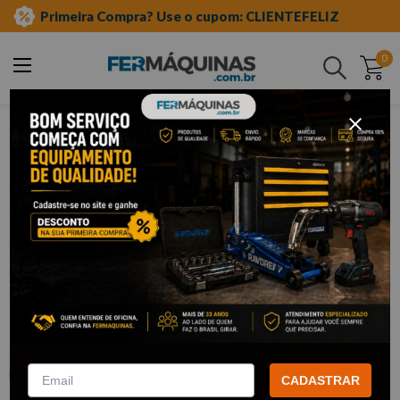
Primeira Compra? Use o cupom: CLIENTEFELIZ
0
Buscar
ferramentas manuais
chave allen
abaulada
Clique e veja!
Chave Allen Longa Abaulada 9 mm -
MTX
:
1126555
MTX
CADASTRAR