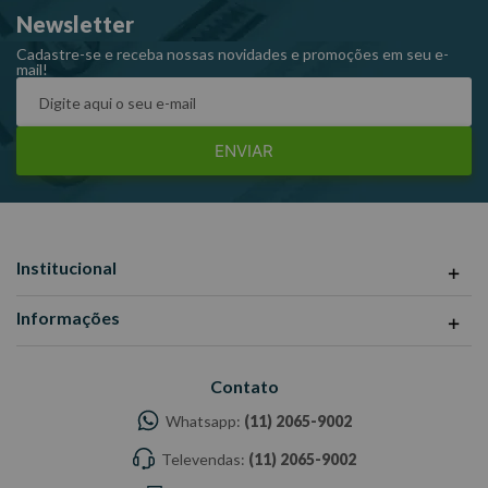
Newsletter
Ref:42L6
Garantia: 1 ano
Cadastre-se e receba nossas novidades e promoções em seu e-
mail!
Fabricante: GEDORE
-Imagens meramente ilustrativas
-Todas as informações divulgadas são de responsabilidade do
ENVIAR
Fabricante/Fornecedor.
Institucional
Informações
Contato
Whatsapp:
(11) 2065-9002
Televendas:
(11) 2065-9002