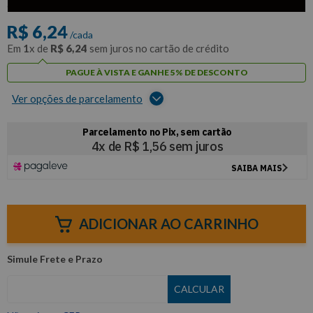
com
5% de desconto
no PIX ou Boleto
R$
6
,
24
/cada
Em
1
x de
R$
6
,
24
sem juros no cartão de crédito
PAGUE À VISTA E GANHE 5% DE DESCONTO
Ver opções de parcelamento
ADICIONAR AO CARRINHO