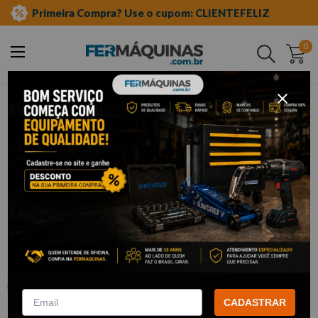
Primeira Compra? Use o cupom: CLIENTEFELIZ
0
Buscar
ferramentas manuais
chave allen
longa
Clique e veja!
Chave Allen Longa 6 mm - 42L6
GEDORE
:
42L6
GEDORE
R$
5
,
93
CADASTRAR
Por:
/cada