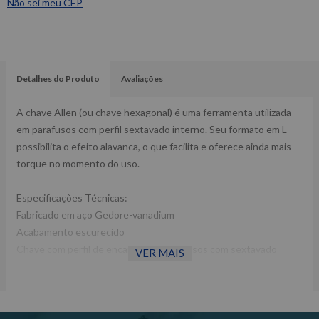
Não sei meu CEP
Detalhes do Produto
Avaliações
A chave Allen (ou chave hexagonal) é uma ferramenta utilizada
em parafusos com perfil sextavado interno. Seu formato em L
possibilita o efeito alavanca, o que facilita e oferece ainda mais
torque no momento do uso.
Especificações Técnicas:
Fabricado em aço Gedore-vanadium
Acabamento escurecido
Chave com perfil de encaixe para parafusos com sextavado
VER MAIS
interno
DIN ISO 2936
Peso:51g