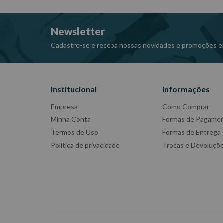
Fabricante: GEDORE
-Imagens meramente ilustrativas
Newsletter
-Todas as informações divulgadas são de responsabili
Cadastre-se e receba nossas novidades e promoções e
Institucional
Informações
Empresa
Como Comprar
Minha Conta
Formas de Pagame
Termos de Uso
Formas de Entrega
Política de privacidade
Trocas e Devoluçõ