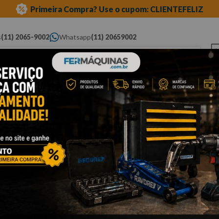
Primeira Compra? Use o cupom: CLIENTEFELIZ
s
(11) 2065-9002
Whatsapp
(11) 20659002
ue você procura...
Elétricas
Ferramentas
Ferramentas
Eq
Pneumáticas
Automotivas Especiais
Au
longa
Cli
C
4
Po