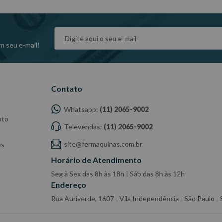
dade do Fabricante/Fornecedor.
m seu e-mail!
Contato
Whatsapp:
(11) 2065-9002
nto
Televendas:
(11) 2065-9002
site@fermaquinas.com.br
es
Horário de Atendimento
Seg à Sex das 8h às 18h | Sáb das 8h às 12h
Endereço
Rua Auriverde, 1607 - Vila Independência - São Paulo 