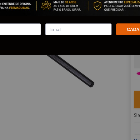
co
R
E
CADA
V