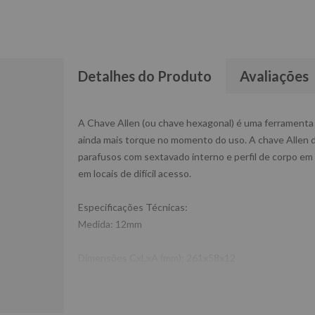
Detalhes do Produto
Avaliações
A Chave Allen (ou chave hexagonal) é uma ferramenta ut
ainda mais torque no momento do uso. A chave Allen 
parafusos com sextavado interno e perfil de corpo em 
em locais de difícil acesso.
Especificações Técnicas:
Medida: 12mm
Dimensões CxLxA (mm): 261x58x12
Peso: 0,28 Kg
Ref: 42L12
Garantia: 1 ano