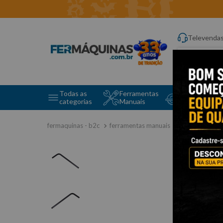
Televenda
Digite aqui o q
Todas as
Ferramentas
Ferramentas 
categorias
Manuais
e Máquinas
ferramentas manuais
chave allen