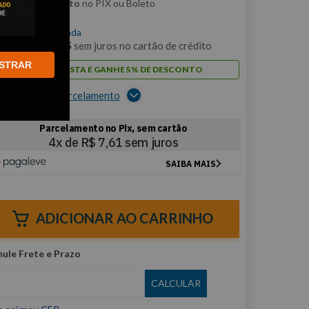
m
5% de desconto
no PIX ou Boleto
$
30
,
45
/cada
m
3
x de
R$
10
,
15
sem juros no cartão de crédito
STRAR
PAGUE À VISTA E GANHE 5% DE DESCONTO
er opções de parcelamento
ADICIONAR AO CARRINHO