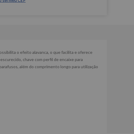
o sei meu CEP
bilita o efeito alavanca, o que facilita e oferece
scurecido, chave com perfil de encaixe para
 parafusos, além do comprimento longo para utilização