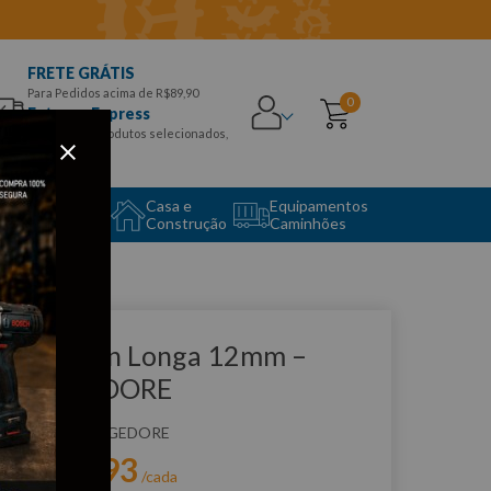
FRETE GRÁTIS
Para Pedidos acima de R$89,90
0
Entrega Express
para CEPS e produtos selecionados,
Aproveite!
uipamento
Casa e
Equipamentos
to Center
Construção
Caminhões
que e veja!
have Allen Longa 12mm –
2L12 GEDORE
:
42L12
GEDORE
R$
28
,
93
r:
/cada