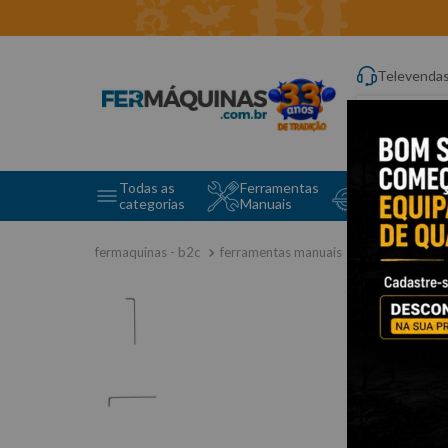
Televenda
Digite aqui o q
Todas as
Ferramentas
Ferramentas 
categorias
Manuais
e Máquinas
ferramentas manuais
chave allen