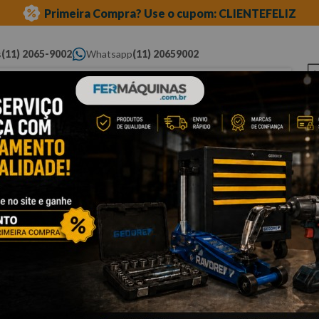
Primeira Compra? Use o cupom: CLIENTEFELIZ
s
(11) 2065-9002
Whatsapp
(11) 20659002
ue você procura...
Elétricas
Ferramentas
Ferramentas
Eq
Pneumáticas
Automotivas Especiais
Au
longa
Cli
C
S
Po