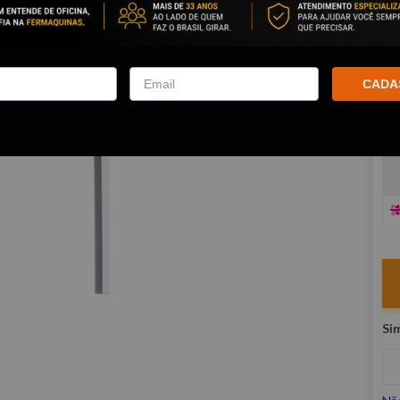
co
R
E
CADA
V