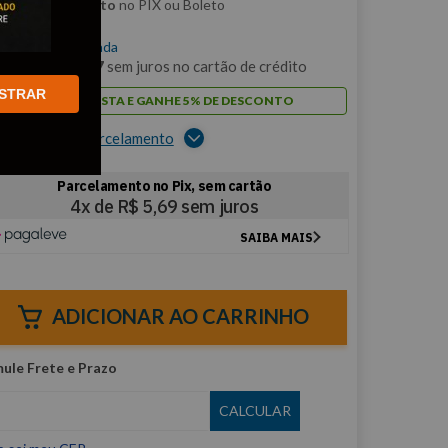
m
5% de desconto
no PIX ou Boleto
$
22
,
74
/cada
m
2
x de
R$
11
,
37
sem juros no cartão de crédito
STRAR
PAGUE À VISTA E GANHE 5% DE DESCONTO
er opções de parcelamento
ADICIONAR AO CARRINHO