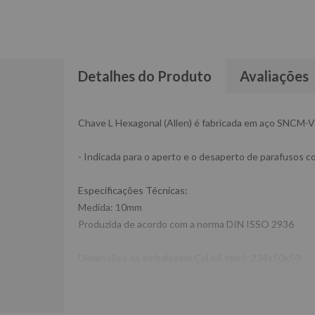
Detalhes do Produto
Avaliações
Chave L Hexagonal (Allen) é fabricada em aço SNCM-V 
- Indicada para o aperto e o desaperto de parafusos co
Especificações Técnicas:
Medida: 10mm
Produzida de acordo com a norma DIN ISSO 2936
Dimensões da embalagem CxLxA (mm): 234x50x50
Peso: 0182g
Ref: ST112510MR
Garantia: 6 meses