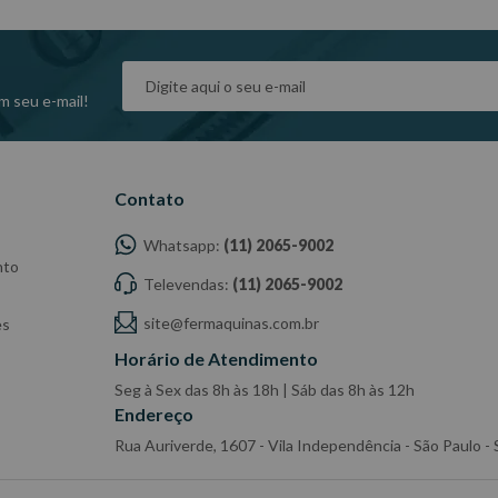
dade do Fabricante/ Fornecedor.
m seu e-mail!
Contato
Whatsapp:
(11) 2065-9002
nto
Televendas:
(11) 2065-9002
site@fermaquinas.com.br
es
Horário de Atendimento
Seg à Sex das 8h às 18h | Sáb das 8h às 12h
Endereço
Rua Auriverde, 1607 - Vila Independência - São Paulo 