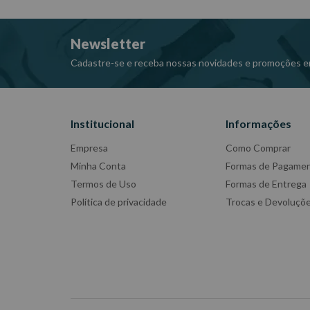
Fabricante: King Tony
-Imagens meramente ilustrativas
Newsletter
-Todas as informações divulgadas são de responsabili
Cadastre-se e receba nossas novidades e promoções e
Institucional
Informações
Empresa
Como Comprar
Minha Conta
Formas de Pagame
Termos de Uso
Formas de Entrega
Política de privacidade
Trocas e Devoluçõ