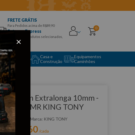
FRETE GRÁTIS
Para Pedidos acima de R$89,90
0
Entrega Express
para CEPS e produtos selecionados,
Aproveite!
uipamento
Casa e
Equipamentos
to Center
Construção
Caminhões
que e veja!
have Allen Extralonga 10mm -
T112510MR KING TONY
:
ST112510MR
KING TONY
R$
21
,
60
r:
/cada