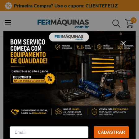
Primeira Compra? Use o cupom: CLIENTEFELIZ
0
Buscar
ferramentas manuais
chave allen
curta
Clique e veja!
Chave Allen 22 mm - GEDORE
:
4222
GEDORE
R$
93
,
16
Por:
/cada
com
5% de desconto
no PIX ou Boleto
CADASTRAR