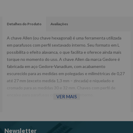
Detalhes do Produto
Avaliações
A chave Allen (ou chave hexagonal) é uma ferramenta utilizada
em parafusos com perfil sextavado interno. Seu formato em L
possibilita o efeito alavanca, o que facilita e oferece ainda mais
torque no momento do uso. A chave Allen da marca Gedore é
fabricada em aço Gedore-Vanadium, com acabamento
escurecido para as medidas em polegadas e milimétricas de 0,27
até 27 mm (exceto medida 1,3 mm – zincada) e niquelado e
cromado para as medidas 30 e 32 mm. Chaves com perfil de
encaixe para parafusos com sextavado interno.
VER MAIS
Fornecedor: Gedore.
Largura 1: 217,0 mm.
Largura 2: 102,0 mm.
Newsletter
Peso: 0,915 kg.