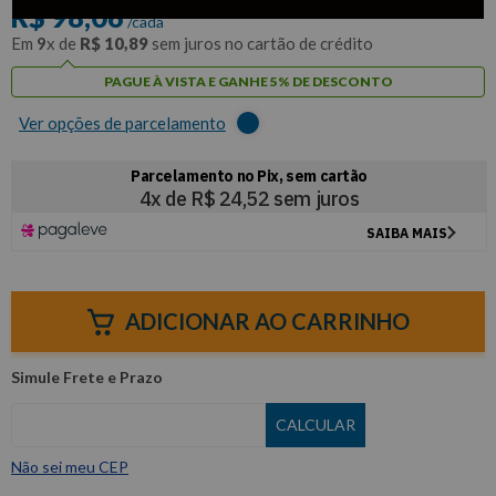
R$
98
,
06
/cada
Em
9
x de
R$
10
,
89
sem juros no cartão de crédito
PAGUE À VISTA E GANHE 5% DE DESCONTO
Ver opções de parcelamento
ADICIONAR AO CARRINHO
Não sei meu CEP