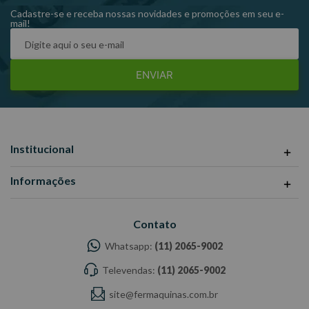
Referência: 42 – 22.
Cadastre-se e receba nossas novidades e promoções em seu e-
mail!
ENVIAR
Institucional
Informações
Contato
Whatsapp:
(11) 2065-9002
Televendas:
(11) 2065-9002
site@fermaquinas.com.br