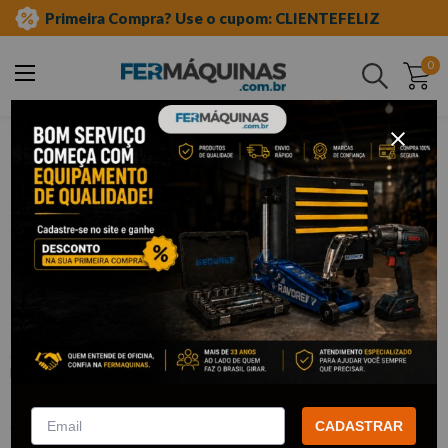
Primeira Compra? Use o cupom: CLIENTEFELIZ
0
Buscar
ferramentas manuais
chave allen
curta
Clique e veja!
Chave Allen 2 mm - 422 GEDORE
:
422
GEDORE
R$
2
,
38
Por:
/cada
com
5% de desconto
no PIX ou Boleto
CADASTRAR