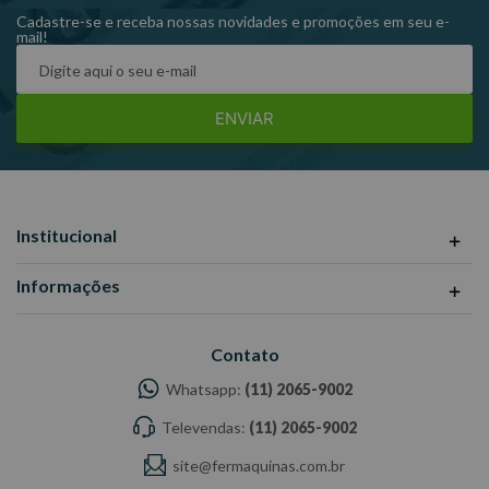
Garantia: 1 ano
Cadastre-se e receba nossas novidades e promoções em seu e-
mail!
Fabricante:GEDORE
-Imagens meramente ilustrativas
-Todas as informações divulgadas são de responsabilidade do
ENVIAR
Fabricante/ Fornecedor.
Institucional
Informações
Contato
Whatsapp:
(11) 2065-9002
Televendas:
(11) 2065-9002
site@fermaquinas.com.br