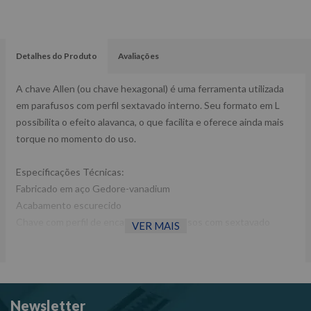
Detalhes do Produto
Avaliações
A chave Allen (ou chave hexagonal) é uma ferramenta utilizada
em parafusos com perfil sextavado interno. Seu formato em L
possibilita o efeito alavanca, o que facilita e oferece ainda mais
torque no momento do uso.
Especificações Técnicas:
Fabricado em aço Gedore-vanadium
Acabamento escurecido
Chave com perfil de encaixe para parafusos com sextavado
VER MAIS
interno
De acordo com a norma DIN ISO 2936
Peso: 2g
Newsletter
Ref: 422