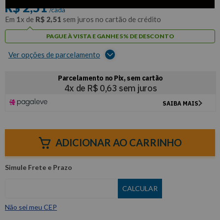
R$
2
,
51
/cada
Em
1
x de
R$
2
,
51
sem juros no cartão de crédito
PAGUE À VISTA E GANHE 5% DE DESCONTO
Ver opções de parcelamento
ADICIONAR AO CARRINHO
Não sei meu CEP