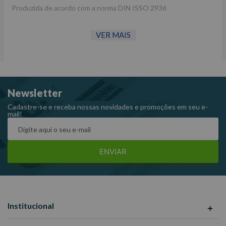
Produzida de acordo com a norma DIN ISSO 2936
VER MAIS
Informações Técnicas:
Medida: 2.5 mm
Altura: 20.5 mm
Newsletter
Comprimento: 58.5 mm
Código: 114525M
Cadastre-se e receba nossas novidades e promoções em seu e-
mail!
Marca: King Tony
ENVIAR
Institucional