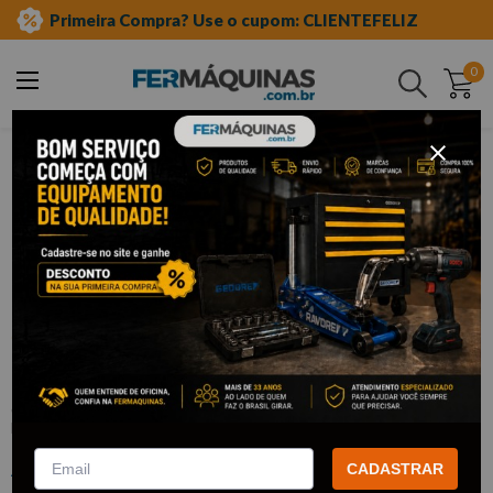
Primeira Compra? Use o cupom: CLIENTEFELIZ
0
Buscar
ferramentas manuais
chave allen
curta
Clique e veja!
Chave Allen 2,5 mm - KING TONY
:
114525M
KING TONY
CADASTRAR