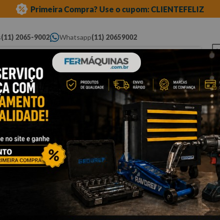
Primeira Compra? Use o cupom: CLIENTEFELIZ
s
(11) 2065-9002
Whatsapp
(11) 20659002
ue você procura...
Elétricas
Ferramentas
Ferramentas
Eq
Pneumáticas
Automotivas Especiais
Au
curta
Cli
C
Est