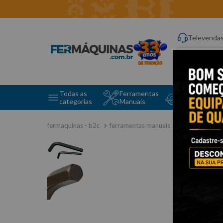
Televenda
Digite aqui o q
Todas as
Ferramentas
Ferramentas 
categorias
Manuais
e Máquinas
ferramentas manuais
chave allen