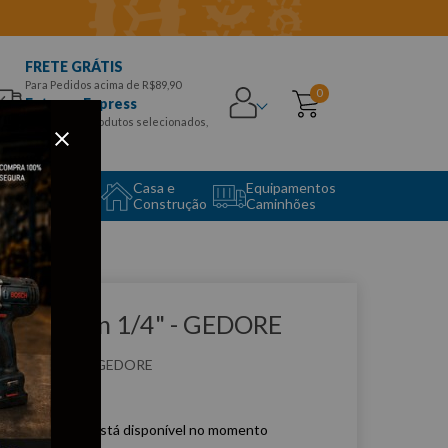
FRETE GRÁTIS
Para Pedidos acima de R$89,90
0
Entrega Express
para CEPS e produtos selecionados,
Aproveite!
uipamento
Casa e
Equipamentos
to Center
Construção
Caminhões
que e veja!
have Allen 1/4" - GEDORE
:
421/4
GEDORE
e produto não está disponível no momento