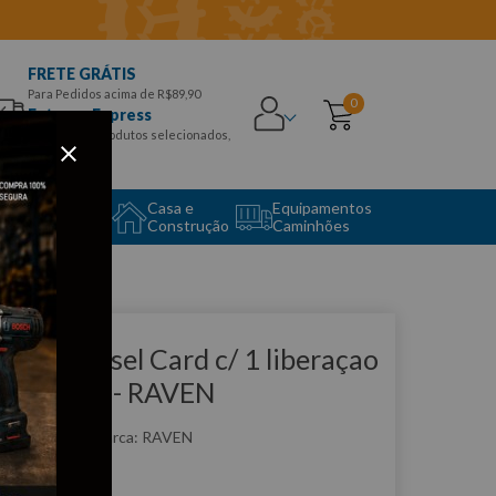
FRETE GRÁTIS
Para Pedidos acima de R$89,90
0
Entrega Express
para CEPS e produtos selecionados,
Aproveite!
uipamento
Casa e
Equipamentos
to Center
Construção
Caminhões
que e veja!
artao Diesel Card c/ 1 liberaçao
/ Scanner - RAVEN
:
R108700-3
RAVEN