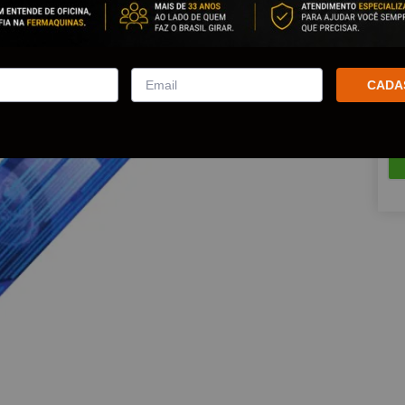
Est
Que
CADA