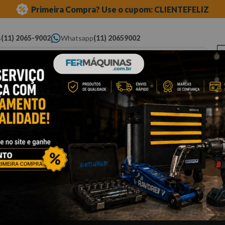
Primeira Compra? Use o cupom: CLIENTEFELIZ
s
(11) 2065-9002
Whatsapp
(11) 20659002
ue você procura...
Elétricas
Ferramentas
Ferramentas
Eq
Pneumáticas
Automotivas Especiais
Au
de liberação
Cli
C
p