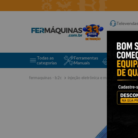
Televenda
Digite aqui o q
Todas as
Ferramentas
Ferramentas 
categorias
Manuais
e Máquinas
injeção eletrônica e motor
cartões 