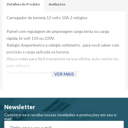
Detalhes do Produto
Avaliações
Carregador de bateria 12 volts 50A 2 relógios
Painel com regulagem de amperagem carga lenta ou carga
rápida, bi-volt 110 ou 220V.
Relógio Amperímetro e relógio voltímetro , para você saber com
precisão a carga aplicada na bateria.
Alça e rodas para fácil transporte na sua oficina, auto center ou
auto elétrico.
Garras feitas para aguentar até 600AMP.
VER MAIS
Descrição :
Este aparelho permite que seja recarregado de 1 bateria de 12V
ou 2 baterias de 6V em ligação em série em carga lenta ou rápida.
Newsletter
Pode ser Usado em Carro, trator, moto, barco e caminhão leve.
Cadastre-se e receba nossas novidades e promoções em seu e-
mail!
Dados Técnicos :
Tensão de entrada 110/220 V 50/60 HZ.