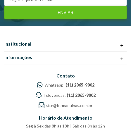
Corrente de saída até 50 ampères em VCC.
ENVIAR
Tempo de carga :
Carga lenta 10 ampères aproximadamente 3 horas.
Carga permitida 20 ampères aproximadamente 3 horas.
Carga extra rápida 25 ampères aproximadamente 10 minutos.
Institucional
Aplicações :
Informações
Carro, trator, moto, barco e caminhão leve.
Contato
Whatsapp:
(11) 2065-9002
Televendas:
(11) 2065-9002
site@fermaquinas.com.br
Horário de Atendimento
Seg à Sex das 8h às 18h | Sáb das 8h às 12h