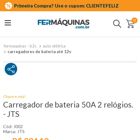
Primeira Compra? Use o cupom: CLIENTEFELIZ
0
Buscar
auto elétrica
carregadores de bateria até 12v
Clique e veja!
Carregador de bateria 50A 2 relógios.
- JTS
:
J002
JTS