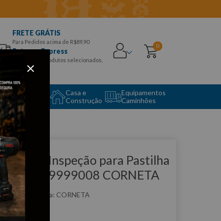
FRETE GRÁTIS
Para Pedidos acima de R$89,90
0
Entrega Express
para CEPS e produtos selecionados,
Aproveite!
uipamento
Casa e
Equipamentos
to Center
Construção
Caminhões
que e veja!
alibre de Inspeção para Pastilha
e Freios - 9999008 CORNETA
:
9999008
CORNETA