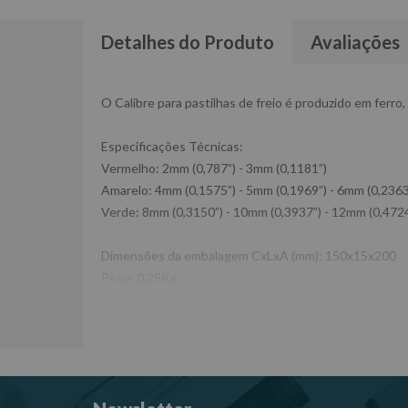
Detalhes do Produto
Avaliações
O Calibre para pastilhas de freio é produzido em ferro
Especificações Técnicas:
Vermelho: 2mm (0,787”) - 3mm (0,1181”)
Amarelo: 4mm (0,1575”) - 5mm (0,1969”) - 6mm (0,2363
Verde: 8mm (0,3150”) - 10mm (0,3937”) - 12mm (0,472
Dimensões da embalagem CxLxA (mm): 150x15x200
Peso: 0,25Kg
Ref: 9999008
Garantia: 90 dias
Fabricante: CORNETA
-Imagens meramente ilustrativas
-Todas as informações divulgadas são de responsabili