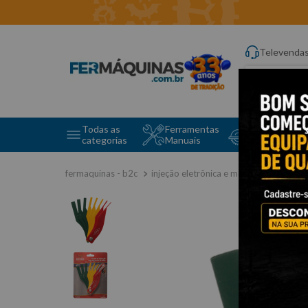
Televenda
Digite aqui o q
Todas as
Ferramentas
Ferramentas 
categorias
Manuais
e Máquinas
injeção eletrônica e motor
instrum