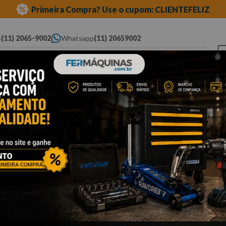
Primeira Compra? Use o cupom: CLIENTEFELIZ
s
(11) 2065-9002
Whatsapp
(11) 20659002
ue você procura...
Elétricas
Ferramentas
Ferramentas
Eq
Pneumáticas
Automotivas Especiais
Au
entos para medidas
calibre de folga
Cli
C
d