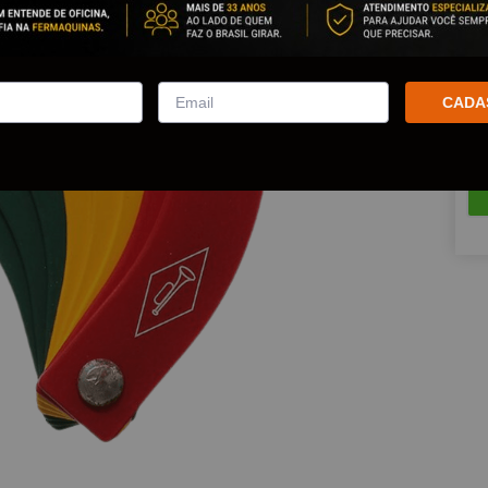
Est
Que
CADA