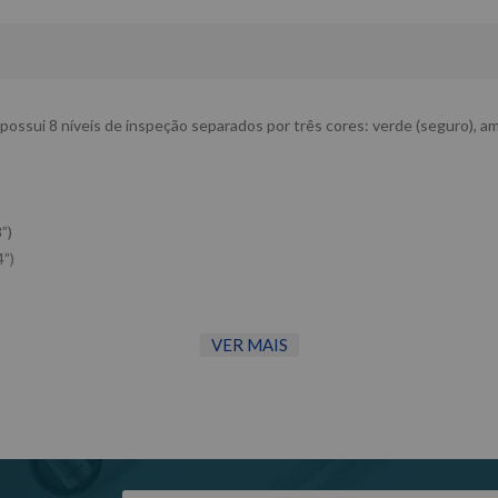
, possui 8 níveis de inspeção separados por três cores: verde (seguro), a
”)
4”)
VER MAIS
dade do Fabricante/ Fornecedor.