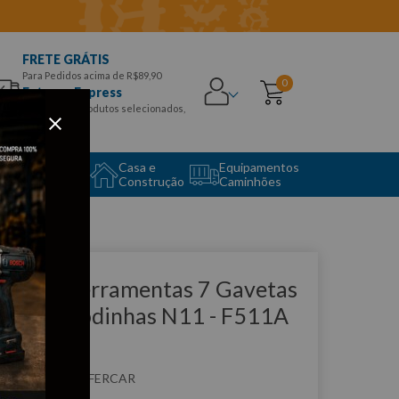
FRETE GRÁTIS
Para Pedidos acima de R$89,90
0
Entrega Express
para CEPS e produtos selecionados,
Aproveite!
uipamento
Casa e
Equipamentos
to Center
Construção
Caminhões
que e veja!
aixa p/ Ferramentas 7 Gavetas
0cm c/ Rodinhas N11 - F511A
ERCAR
:
F511A
FERCAR