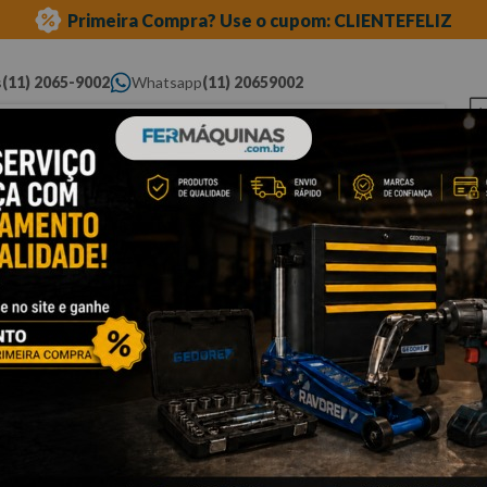
Primeira Compra? Use o cupom: CLIENTEFELIZ
s
(11) 2065-9002
Whatsapp
(11) 20659002
ue você procura...
Elétricas
Ferramentas
Ferramentas
Eq
Pneumáticas
Automotivas Especiais
Au
ramentas
sanfonada
Cli
C
5
F