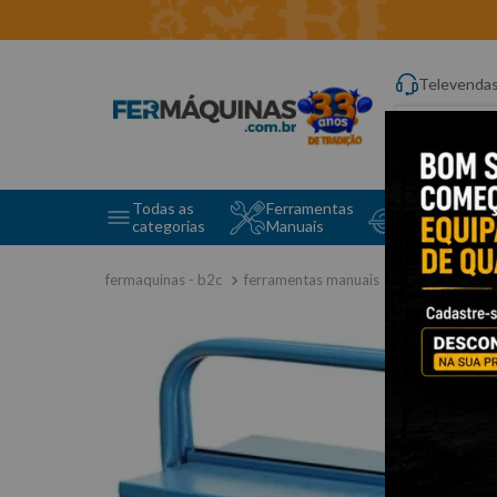
Televenda
Digite aqui o q
Todas as
Ferramentas
Ferramentas 
categorias
Manuais
e Máquinas
ferramentas manuais
caixa de fer