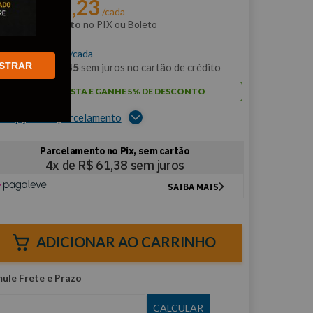
R$
233
,
23
r:
/cada
m
5% de desconto
no PIX ou Boleto
$
245
,
51
/cada
STRAR
m
12
x de
R$
20
,
45
sem juros no cartão de crédito
PAGUE À VISTA E GANHE 5% DE DESCONTO
er opções de parcelamento
ADICIONAR AO CARRINHO