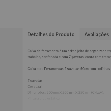
Detalhes do Produto
Avaliações
Caixa de ferramenta é um ótimo jeito de organizar o t
trabalho, sanfonada e com 7 gavetas, conta com trata
Caixa para Ferramentas 7 gavetas 50cm com rodinhas
7 gavetas.
Cor : azul.
Dimensões: 500 mm X 200 mm X 250 mm (CxLxA).
Pintura eletrostática.
Bandeja interna.
Contém porta cadeado.