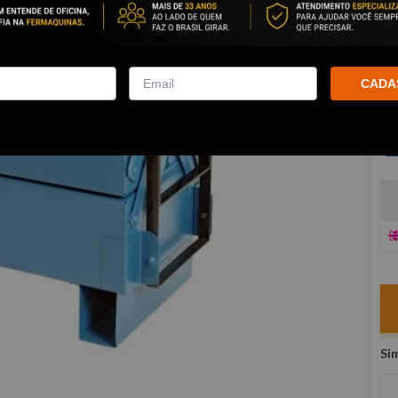
Po
co
R
CADA
E
V