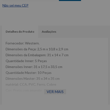
Não sei meu CEP
Detalhes do Produto
Avaliações
Fornecedor: Western.
Dimensões da Peça: 2,5 m x 10,8 x 2,9 cm
Dimensões da Embalagem: 31 x 14 x 7 cm
Quantidade Inner: 5 Peças
Dimensões Inner: 31 x 17,5 x 33,5 cm
Quantidade Master: 10 Peças
Dimensões Master: 35 x 34 x 35 cm
matérial: CCA, PVC, Ferro, Cobre
Cor: Preto com amarelo
VER MAIS
Tipo de Embalagem: Avulso
Origem: China.
Espessura do cabo: 1 cm.