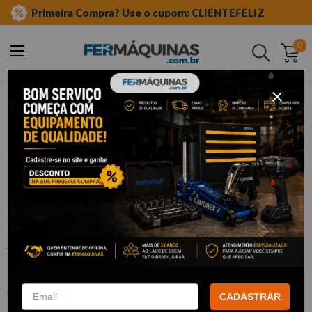
Primeira Compra? Use o cupom: CLIENTEFELIZ
0
Buscar
auto elétrica
auxiliar de partida
cabos para bateria
Clique e veja!
Cabo de Bateria 600A (2,5m) -
WESTERN
:
W783
WESTERN
CADASTRAR