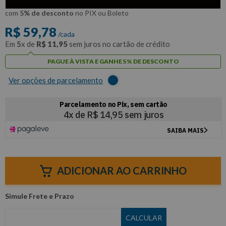
R$
56
,
79
Por:
/cada
com
5% de desconto
no PIX ou Boleto
R$
59
,
78
/cada
Em
5
x de
R$
11
,
95
sem juros no cartão de crédito
PAGUE À VISTA E GANHE 5% DE DESCONTO
Ver opções de parcelamento
ADICIONAR AO CARRINHO