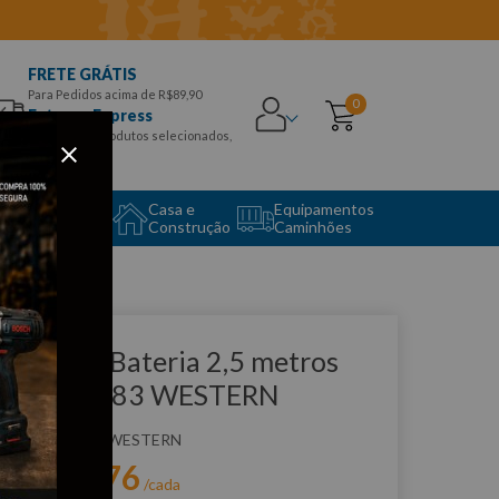
FRETE GRÁTIS
Para Pedidos acima de R$89,90
0
Entrega Express
para CEPS e produtos selecionados,
Aproveite!
uipamento
Casa e
Equipamentos
to Center
Construção
Caminhões
que e veja!
abo para Bateria 2,5 metros
00A - W383 WESTERN
:
W383
WESTERN
R$
33
,
76
r:
/cada