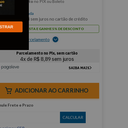
m
5% de desconto
no PIX ou Boleto
$
35
,
54
/cada
m
3
x de
R$
11
,
84
sem juros no cartão de crédito
STRAR
PAGUE À VISTA E GANHE 5% DE DESCONTO
er opções de parcelamento
ADICIONAR AO CARRINHO