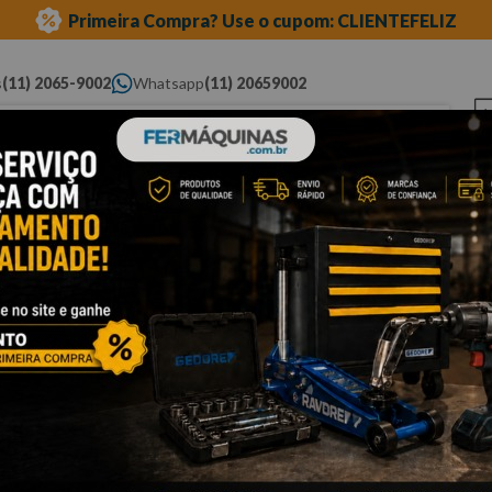
Primeira Compra? Use o cupom: CLIENTEFELIZ
s
(11) 2065-9002
Whatsapp
(11) 20659002
ue você procura...
Elétricas
Ferramentas
Ferramentas
Eq
Pneumáticas
Automotivas Especiais
Au
cabos para bateria
Cli
C
3
Po