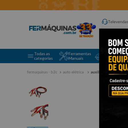
Televenda
Digite aqui o q
Todas as
Ferramentas
Ferramentas 
categorias
Manuais
e Máquinas
auto elétrica
auxiliar de partida