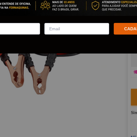
co
R
E
CADA
V